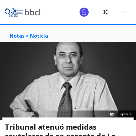
Notas >
Noticia
quepasa.cl
Tribunal atenuó medidas
cautelares de ex gerente de La