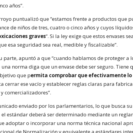
nco años”.
Arroyo puntualizó que “estamos frente a productos que 
nce de niños de tres, cuatro o cinco años y cuyos líquid
oxicaciones graves
“. Si la ley exige que estos envases s
e esa seguridad sea real, medible y fiscalizable”.
su parte, apuntó a que “cuando hablamos de proteger a lo
 una norma diga que un envase debe ser seguro. Tiene q
bjetivo que p
ermita comprobar que efectivamente lo
ca cerrar ese vacío y establecer reglas claras para fabrica
y comercializadores”.
nicado enviado por los parlamentarios, lo que busca su
 el estándar deberá ser determinado mediante un reglam
ue adoptar o incorporar una norma técnica nacional ap
Nacional de Normalización y equivalente a estándares int