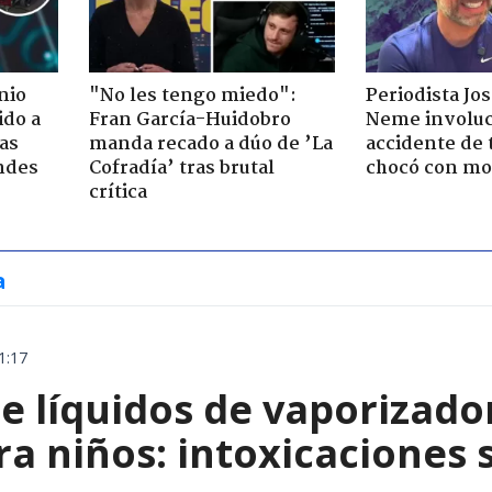
nio
"No les tengo miedo":
Periodista Jo
ido a
Fran García-Huidobro
Neme involuc
ras
manda recado a dúo de ’La
accidente de 
ndes
Cofradía’ tras brutal
chocó con mot
crítica
a
1:17
e líquidos de vaporizado
ra niños: intoxicaciones