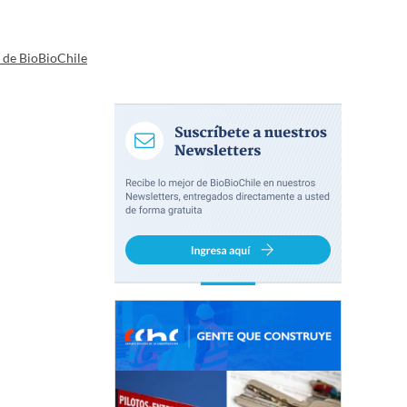
a de BioBioChile