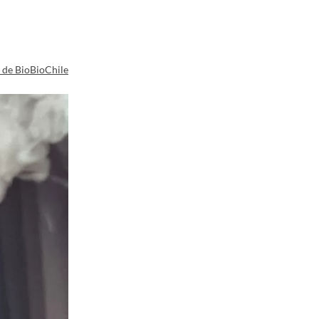
a de BioBioChile