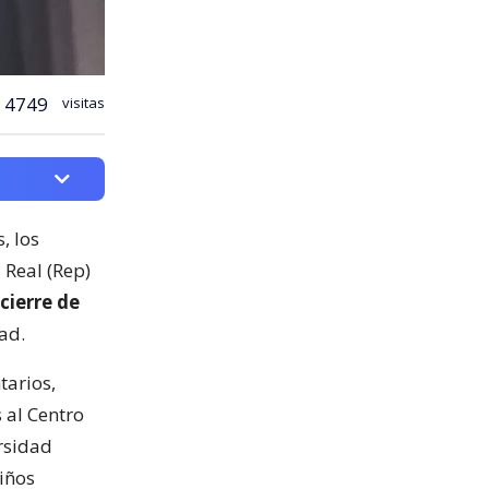
4749
visitas
, los
 Real (Rep)
cierre de
ad.
tarios,
 al Centro
rsidad
iños