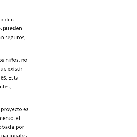
pueden
os
pueden
ean seguros,
s niños, no
ue existir
 es
. Esta
ntes,
 proyecto es
ento, el
robada por
ernacionales