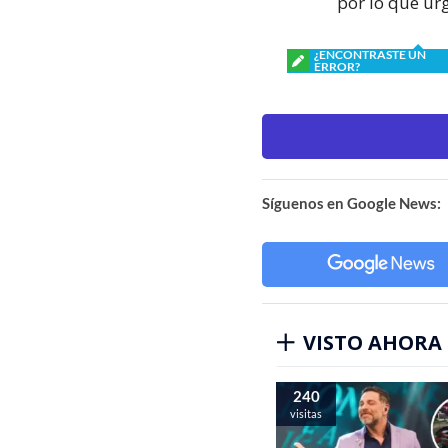
por lo que ur
¿ENCONTRASTE UN
ERROR?
Síguenos en Google News:
VISTO AHORA
240
visitas