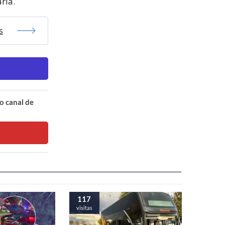
ria.
s
o canal de
117
visitas