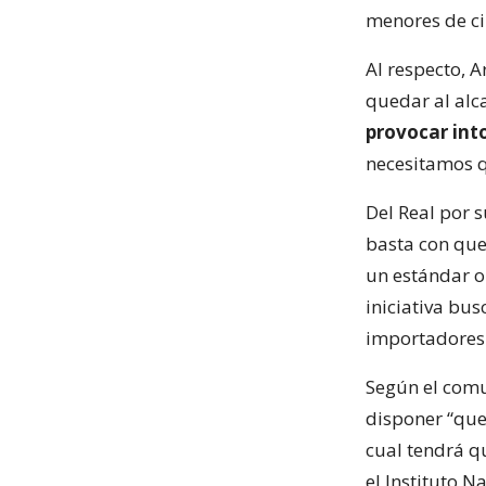
menores de ci
Al respecto, 
quedar al alca
provocar int
necesitamos qu
Del Real por 
basta con que
un estándar o
iniciativa bus
importadores 
Según el comu
disponer “que
cual tendrá q
el Instituto 