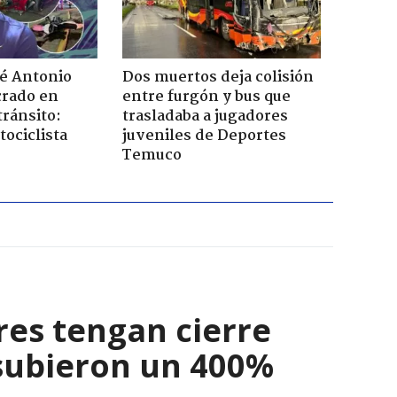
sé Antonio
Dos muertos deja colisión
rado en
entre furgón y bus que
tránsito:
trasladaba a jugadores
ociclista
juveniles de Deportes
Temuco
res tengan cierre
 subieron un 400%