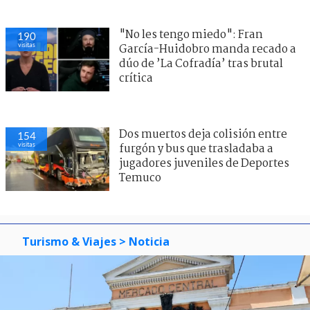
"No les tengo miedo": Fran
190
visitas
García-Huidobro manda recado a
dúo de ’La Cofradía’ tras brutal
crítica
Dos muertos deja colisión entre
154
visitas
furgón y bus que trasladaba a
jugadores juveniles de Deportes
Temuco
Turismo & Viajes
> Noticia