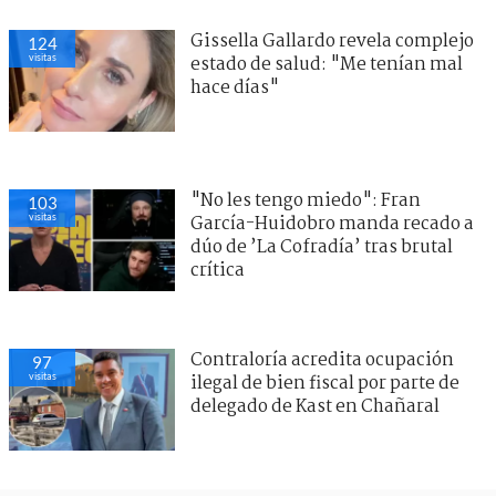
Gissella Gallardo revela complejo
124
visitas
estado de salud: "Me tenían mal
hace días"
"No les tengo miedo": Fran
103
visitas
García-Huidobro manda recado a
dúo de ’La Cofradía’ tras brutal
crítica
Contraloría acredita ocupación
97
visitas
ilegal de bien fiscal por parte de
delegado de Kast en Chañaral