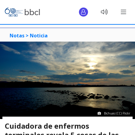
Notas >
Noticia
Bichuas (CC) Flickr
Cuidadora de enfermos
terminales revela 5 cosas de las