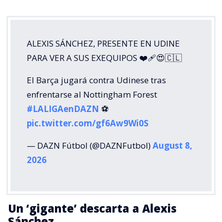
ALEXIS SÁNCHEZ, PRESENTE EN UDINE
PARA VER A SUS EXEQUIPOS ❤️‍🩹😍🇨🇱
El Barça jugará contra Udinese tras
enfrentarse al Nottingham Forest
#LALIGAenDAZN
⚽️
pic.twitter.com/gf6Aw9Wi0S
— DAZN Fútbol (@DAZNFutbol)
August 8,
2026
Un ‘gigante’ descarta a Alexis
Sánchez