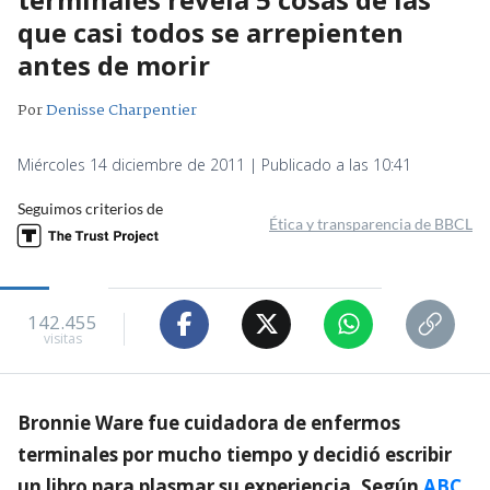
que casi todos se arrepienten
antes de morir
Por
Denisse Charpentier
Miércoles 14 diciembre de 2011 | Publicado a las 10:41
Seguimos criterios de
Ética y transparencia de BBCL
142.455
visitas
Bronnie Ware fue cuidadora de enfermos
terminales por mucho tiempo y decidió escribir
un libro para plasmar su experiencia. Según
ABC
,