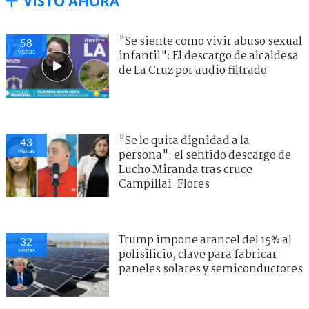
VISTO AHORA
"Se siente como vivir abuso sexual
58
visitas
infantil": El descargo de alcaldesa
de La Cruz por audio filtrado
"Se le quita dignidad a la
43
visitas
persona": el sentido descargo de
Lucho Miranda tras cruce
Campillai-Flores
Trump impone arancel del 15% al
32
visitas
polisilicio, clave para fabricar
paneles solares y semiconductores