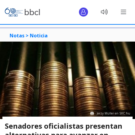
Notas >
Noticia
Jerzy Müller en SXC.hu
Senadores oficialistas presentan
alternativas para avanzar en