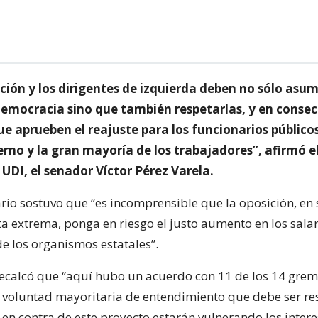
ión y los dirigentes de izquierda deben no sólo asumi
 democracia sino que también respetarlas, y en conse
e aprueben el reajuste para los funcionarios públic
erno y la gran mayoría de los trabajadores”, afirmó e
 UDI, el senador Víctor Pérez Varela.
rio sostuvo que “es incomprensible que la oposición, en 
ta extrema, ponga en riesgo el justo aumento en los salar
de los organismos estatales”.
recalcó que “aquí hubo un acuerdo con 11 de los 14 gremi
 voluntad mayoritaria de entendimiento que debe ser re
en contra de este proyecto estarán vulnerando los intere