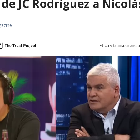
de JC Rodríguez a Nicolá
gazine
Ética y transparenci