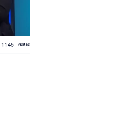
1146
visitas
mientos
 televisión
l símbolo de
que tenemos
r? ¡Rascas de
las palabras