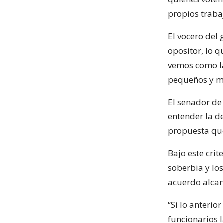
propios traba
El vocero del
opositor, lo 
vemos como la
pequeños y ma
El senador de
entender la d
propuesta que
Bajo este crit
soberbia y los
acuerdo alcan
“Si lo anterio
funcionarios 