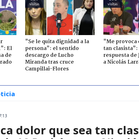
visitas
visitas
ir
"Se le quita dignidad a la
"Me provoca 
": El
persona": el sentido
tan clasista":
sa de
descargo de Lucho
respuesta de 
trado
Miranda tras cruce
a Nicolás Lar
Campillai-Flores
ticia
7:13
a dolor que sea tan clas