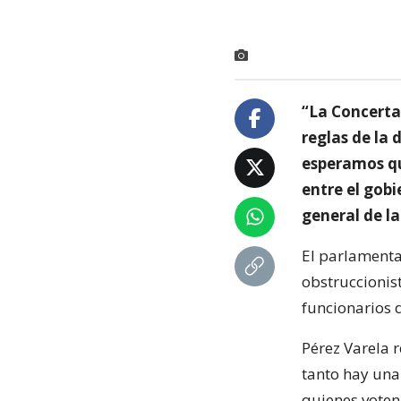
“La Concertac
reglas de la
esperamos qu
entre el gobi
general de la
El parlamenta
obstruccionis
funcionarios 
Pérez Varela 
tanto hay una
quienes voten 