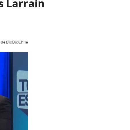
s Larraín
a de BioBioChile