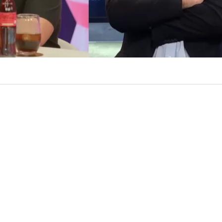
ulio César Rodríguez salió a responder los cuestiona
hizo Nicolás Larraín en su contra,
cuando afirmó que la
a “muy rasca” y que él era emblema de todo eso.
 que la televisión está muy rasca, no puede ser que e
 sea Julio César Rodríguez (…) Esta poronga de tele 
ntes.
¿Cómo a Danilo 21 lo van a poner en la tele a habla
 algo bueno en la tele, está quebrada por eso!”, fueron 
e molestaron a Rodríguez.