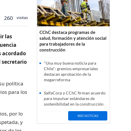
260
visitas
CChC destaca programas de
r las
salud, formación y atención social
para trabajadores de la
cuencia
construcción
os acordado
l secretario
"Una muy buena noticia para
Chile": gremios empresariales
destacan aprobación de la
megarreforma
su política
ios para los
SalfaCorp y CChC firman acuerdo
para impulsar estándares de
sostenibilidad en la construcción
os, por lo
MÁS NOTICIAS
spetada, y
ses de los