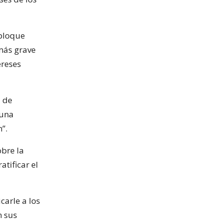
 bloque
 más grave
ereses
z de
 una
”.
obre la
tificar el
carle a los
n sus