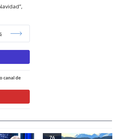
 Navidad”,
s
o canal de
76