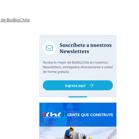
a de BioBioChile