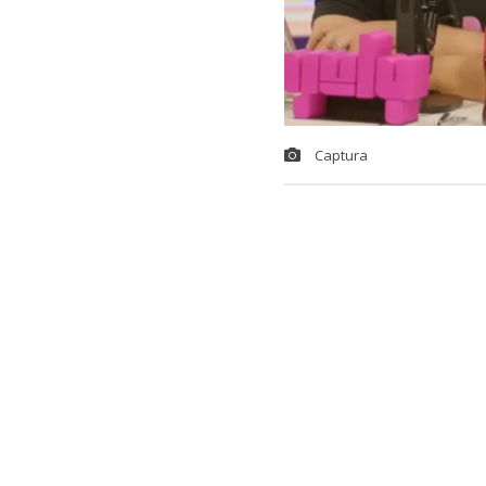
Captura
El animador
J
públicos que 
chilena estab
“Quería decir
la televisión
llena de pica
mierda, hagan
de Larraín qu