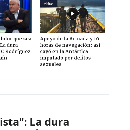
visitas
dolor que sea
Apoyo de la Armada y 10
 La dura
horas de navegación: así
JC Rodríguez
cayó en la Antártica
raín
imputado por delitos
sexuales
ista": La dura