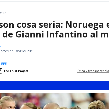
7:37
 son cosa seria: Noruega
de Gianni Infantino al m
o
portes en BioBioChile
 EFE
Ética y transparenci