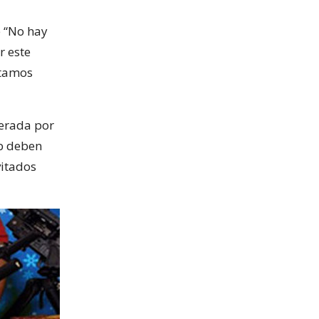
e “No hay
r este
stamos
derada por
b deben
vitados