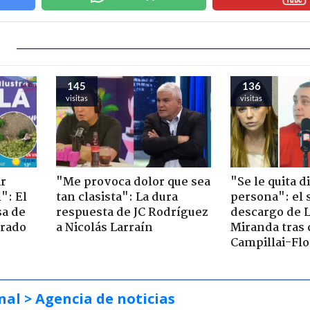
145
136
visitas
visitas
ir
"Me provoca dolor que sea
"Se le quita d
": El
tan clasista": La dura
persona": el 
sa de
respuesta de JC Rodríguez
descargo de 
trado
a Nicolás Larraín
Miranda tras 
Campillai-Flo
nal
> Agencia de noticias