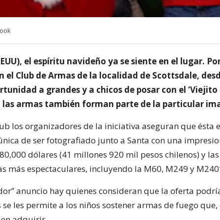
book
EUU), el espíritu navideño ya se siente en el lugar. P
en el Club de Armas de la localidad de Scottsdale, de
rtunidad a grandes y a chicos de posar con el ‘Viejit
 las armas también forman parte de la particular im
lub los organizadores de la iniciativa aseguran que ésta 
nica de ser fotografiado junto a Santa con una impresi
0,000 dólares (41 millones 920 mil pesos chilenos) y las
s más espectaculares, incluyendo la M60, M249 y M240
ador” anuncio hay quienes consideran que la oferta podrí
s se les permite a los niños sostener armas de fuego que
den adquirir.