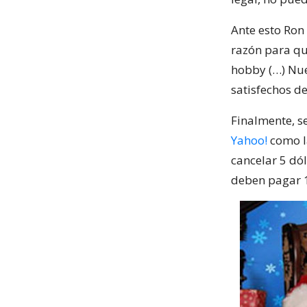
Ante esto Ron
razón para qu
hobby (…) Nue
satisfechos de
Finalmente, s
Yahoo!
como l
cancelar 5 dól
deben pagar 1