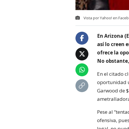
Vista por Yahoo! en Face
En Arizona (E
así lo creen 
ofrece la opo
No obstante,
En el citado c
oportunidad ú
Garwood de $8
ametralladora
Pese al “tent
ofensiva, pue
legal, no pue