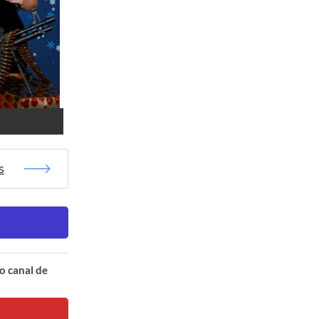
s
o canal de