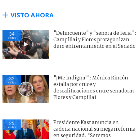
VISTO AHORA
"Delincuente" y "señora de feria":
34
visitas
Campillai y Flores protagonizan
duro enfrentamiento en el Senado
"¡Me indigna!": Mónica Rincón
33
visitas
estalla por cruce y
descalificaciones entre senadoras
Flores y Campillai
Presidente Kast anuncia en
25
visitas
cadena nacional su megarreforma
en seguridad: "Seremos