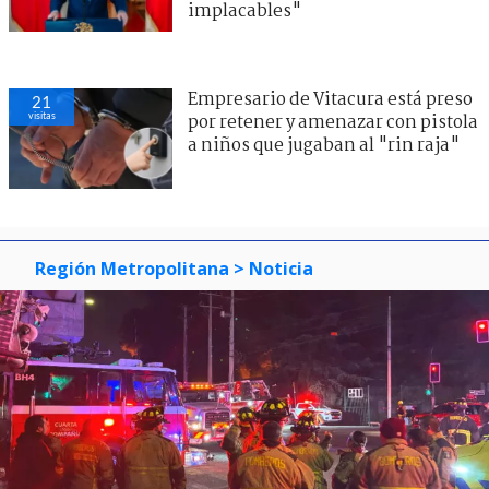
implacables"
Empresario de Vitacura está preso
21
visitas
por retener y amenazar con pistola
a niños que jugaban al "rin raja"
Región Metropolitana
> Noticia