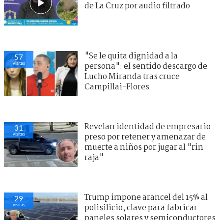
de La Cruz por audio filtrado
"Se le quita dignidad a la
57
visitas
persona": el sentido descargo de
Lucho Miranda tras cruce
Campillai-Flores
Revelan identidad de empresario
31
visitas
preso por retener y amenazar de
muerte a niños por jugar al "rin
raja"
Trump impone arancel del 15% al
29
visitas
polisilicio, clave para fabricar
paneles solares y semiconductores