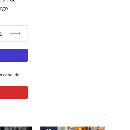
argo
s
o canal de