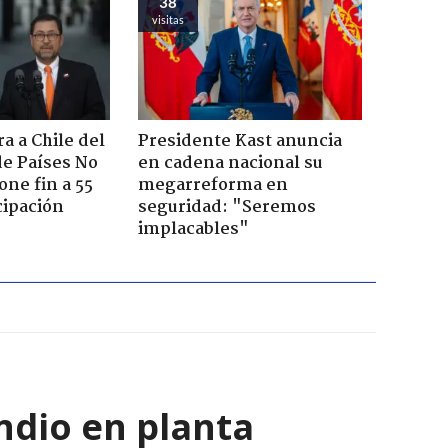
38
visitas
a a Chile del
Presidente Kast anuncia
e Países No
en cadena nacional su
one fin a 55
megarreforma en
cipación
seguridad: "Seremos
implacables"
ndio en planta