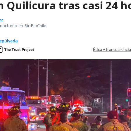
 Quilicura tras casi 24 
ez
r nocturno en BioBioChile.
epúlveda
Ética y transparenci