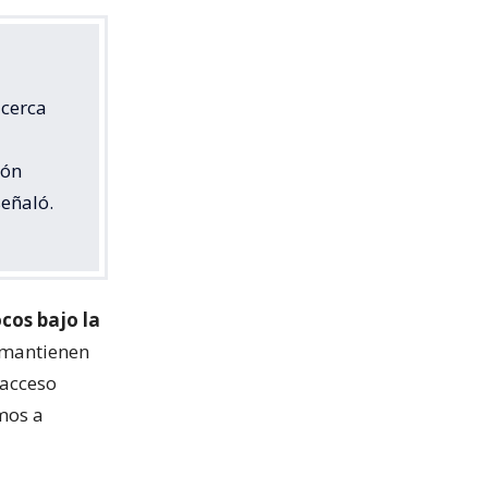
 cerca
ión
señaló.
ocos bajo la
 mantienen
 acceso
amos a