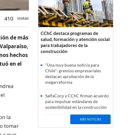
410
visitas
CChC destaca programas de
ción de más
salud, formación y atención social
para trabajadores de la
 Valparaíso,
construcción
imos hechos
tuó en el
"Una muy buena noticia para
Chile": gremios empresariales
destacan aprobación de la
megarreforma
Andrea
 el
SalfaCorp y CChC firman acuerdo
para impulsar estándares de
sostenibilidad en la construcción
on la
MÁS NOTICIAS
no tomar
o a que