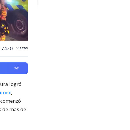
7420
visitas
cura logró
nimex
,
o comenzó
os de más de