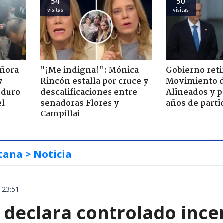
54
50
visitas
visitas
eñora
"¡Me indigna!": Mónica
Gobierno retir
y
Rincón estalla por cruce y
Movimiento d
 duro
descalificaciones entre
Alineados y p
el
senadoras Flores y
años de parti
Campillai
tana
> Noticia
 23:51
declara controlado ince