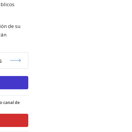
blicos
sión de su
rán
s
o canal de