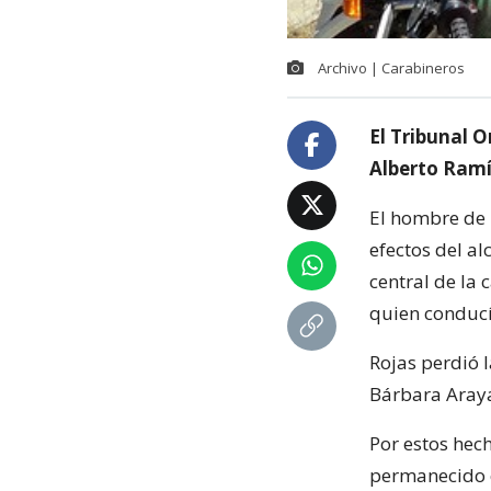
Archivo | Carabineros
El Tribunal 
Alberto Ramír
El hombre de 
efectos del al
central de la 
quien conducí
Rojas perdió l
Bárbara Araya
Por estos hech
permanecido e