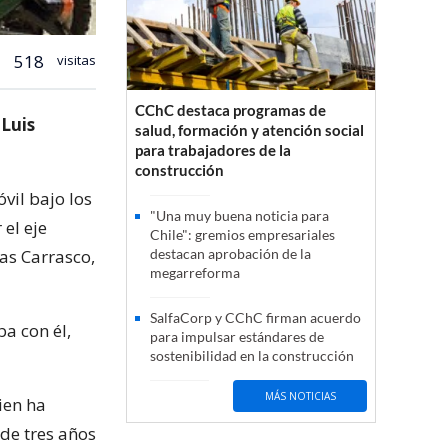
518
visitas
CChC destaca programas de
 Luis
salud, formación y atención social
para trabajadores de la
construcción
vil bajo los
"Una muy buena noticia para
 el eje
Chile": gremios empresariales
jas Carrasco,
destacan aprobación de la
megarreforma
SalfaCorp y CChC firman acuerdo
ba con él,
para impulsar estándares de
sostenibilidad en la construcción
MÁS NOTICIAS
ien ha
de tres años