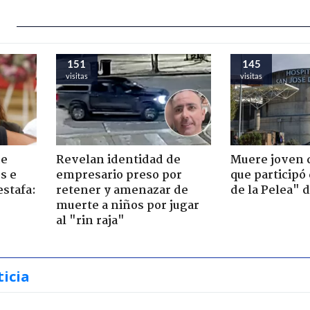
151
145
visitas
visitas
de
Revelan identidad de
Muere joven 
s e
empresario preso por
que participó
estafa:
retener y amenazar de
de la Pelea" 
muerte a niños por jugar
al "rin raja"
ticia