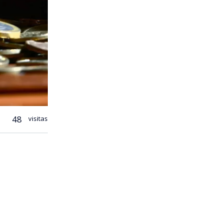
48
visitas
nomas de
finalidad es
pación en el