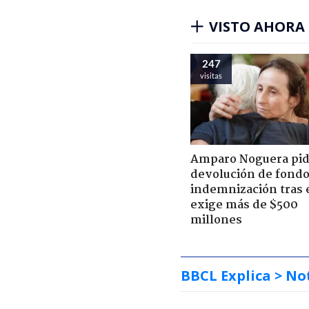
VISTO AHORA
247
visitas
Amparo Noguera pi
devolución de fondo
indemnización tras 
exige más de $500
millones
BBCL Explica
> No