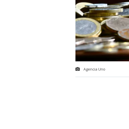
Agencia Uno
La
Ley 18.695
derecho públi
satisfacer las