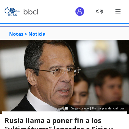
Notas >
Noticia
Sergey Lavrov | Prensa presidencial rusa
Rusia llama a poner fin a los
“ultimátums” lanzados a Siria y