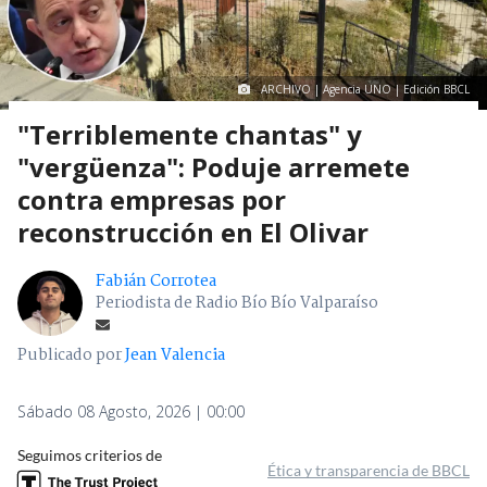
ARCHIVO | Agencia UNO | Edición BBCL
"Terriblemente chantas" y
"vergüenza": Poduje arremete
contra empresas por
reconstrucción en El Olivar
Fabián Corrotea
Periodista de Radio Bío Bío Valparaíso
Publicado por
Jean Valencia
Sábado 08 Agosto, 2026 | 00:00
Seguimos criterios de
Ética y transparencia de BBCL