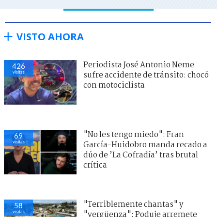
VISTO AHORA
Periodista José Antonio Neme
426
visitas
sufre accidente de tránsito: chocó
con motociclista
"No les tengo miedo": Fran
69
visitas
García-Huidobro manda recado a
dúo de ’La Cofradía’ tras brutal
crítica
"Terriblemente chantas" y
58
visitas
"vergüenza": Poduje arremete