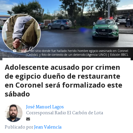
Imagen del sitio donde fue hallado herido hombre egipcio asesinado en Coronel
(Cedida); y foto de contexto de un detenido (Agencia UNO) | Edición BBCL
Adolescente acusado por crimen
de egipcio dueño de restaurante
en Coronel será formalizado este
sábado
José Manuel Lagos
Corresponsal Radio El Carbón de Lota
Publicado por
Jean Valencia