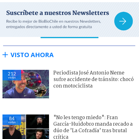
VISTO AHORA
Periodista José Antonio Neme
212
visitas
sufre accidente de tránsito: chocó
con motociclista
"No les tengo miedo": Fran
84
visitas
García-Huidobro manda recado a
dúo de ’La Cofradía’ tras brutal
crítica