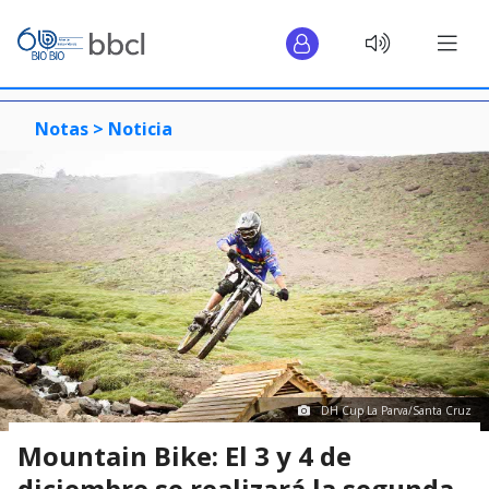
Notas >
Noticia
DH Cup La Parva/Santa Cruz
Mountain Bike: El 3 y 4 de
diciembre se realizará la segunda