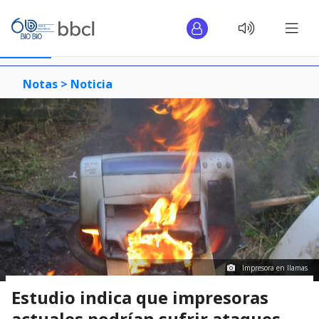
Notas >
Noticia
Impresora en llamas
Estudio indica que impresoras
actuales podrían sufrir ataques