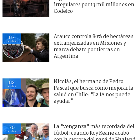
irregulares por 13 mil millones en
Codelco
Arauco controla 80% de hectáreas
87
visitas
extranjerizadas en Misiones y
marca debate por tierras en
Argentina
Nicolás, el hermano de Pedro
83
visitas
Pascal que busca cómo mejorar la
salud en Chile: "La IA nos puede
ayudar"
La "venganza" más recordada del
70
visitas
fútbol: cuando Roy Keane acabó
con la carrera del papá de Haaland