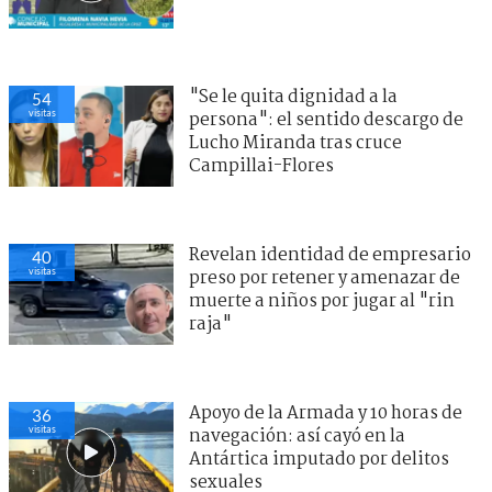
"Se le quita dignidad a la
54
visitas
persona": el sentido descargo de
Lucho Miranda tras cruce
Campillai-Flores
Revelan identidad de empresario
40
visitas
preso por retener y amenazar de
muerte a niños por jugar al "rin
raja"
Apoyo de la Armada y 10 horas de
36
visitas
navegación: así cayó en la
Antártica imputado por delitos
sexuales