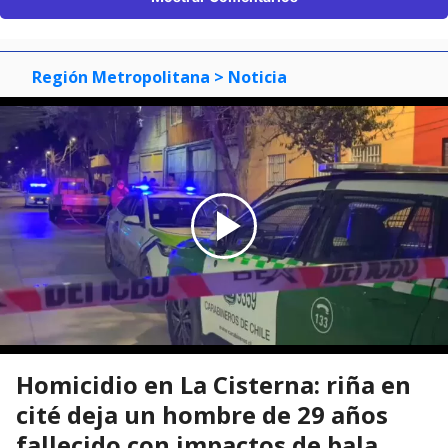
Región Metropolitana
> Noticia
Homicidio en La Cisterna: riña en
cité deja un hombre de 29 años
fallecido con impactos de bala