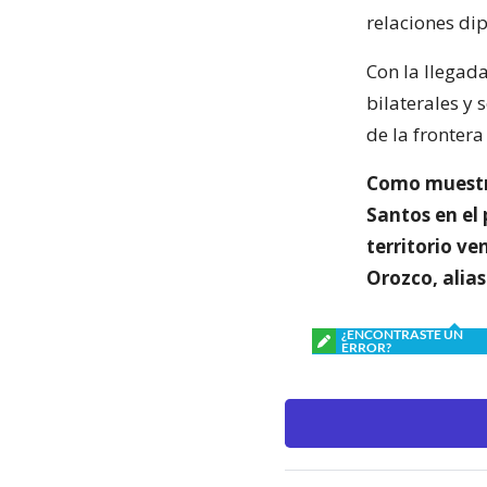
relaciones di
Con la llegad
bilaterales y 
de la frontera
Como muestra
Santos en el
territorio v
Orozco, alia
¿ENCONTRASTE UN
ERROR?