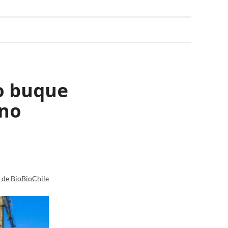
o buque
ano
a de BioBioChile