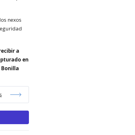
los nexos
 seguridad
ecibir a
capturado en
 Bonilla
s