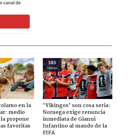
o canal de
185
visitas
rolamo en la
’Vikingos’ son cosa seria:
car: medio
Noruega exige renuncia
 la propone
inmediata de Gianni
as favoritas
Infantino al mando de la
FIFA