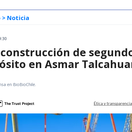
o
> Noticia
9:30
construcción de segund
ósito en Asmar Talcahu
nsa en BioBioChile.
Ética y transparenci