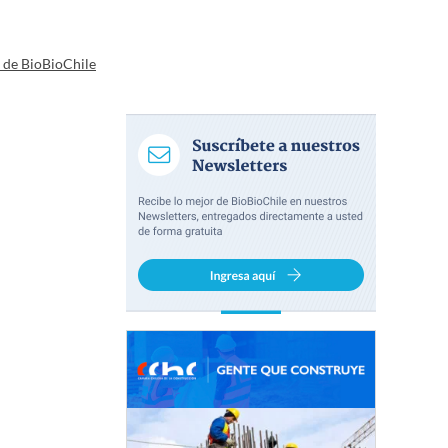
a de BioBioChile