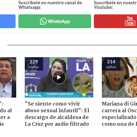
Suscríbete en nuestro canal de
Suscríbete en nuestr
Whatsapp:
Youtube:
229
214
visitas
visitas
":
"Se siente como vivir
Mariana di Gi
do al
abuso sexual infantil": El
carrera al Os
er a
descargo de alcaldesa de
especializado
ás
La Cruz por audio filtrado
como una de l