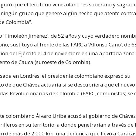
eguró que el territorio venezolano “es soberano y sagrad
ningún grupo que genere algún hecho que atente contra
de Colombia”.
o ‘Timoleón Jiménez’, de 52 años y cuyo verdadero nomb
o, sustituyó al frente de las FARC a ‘Alfonso Cano’, de 6
ión del Ejército el 4 de noviembre en una apartada zon
nto de Cauca (suroeste de Colombia).
ada en Londres, el presidente colombiano expresó su
o de que Chávez actuaría si se descubriera que el nuevo 
as Revolucionarias de Colombia (FARC, comunistas) se 
nte colombiano Álvaro Uribe acusó al gobierno de Chávez
lleros en su territorio, a donde penetrarían a través de 
n de más de 2.000 km, una denuncia que llevó a Caraca