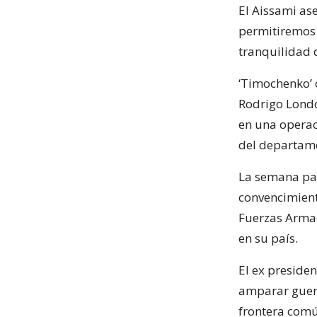
El Aissami as
permitiremos 
tranquilidad 
‘Timochenko’ 
Rodrigo Londoñ
en una operac
del departame
La semana pas
convencimient
Fuerzas Armad
en su país.
El ex preside
amparar guerri
frontera comú