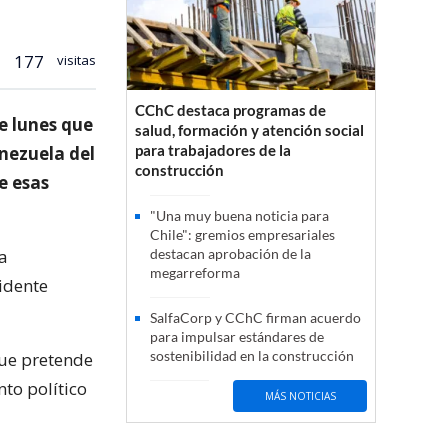
177
visitas
CChC destaca programas de
te lunes que
salud, formación y atención social
para trabajadores de la
nezuela del
construcción
e esas
"Una muy buena noticia para
Chile": gremios empresariales
a
destacan aprobación de la
megarreforma
sidente
SalfaCorp y CChC firman acuerdo
para impulsar estándares de
sostenibilidad en la construcción
ue pretende
to político
MÁS NOTICIAS