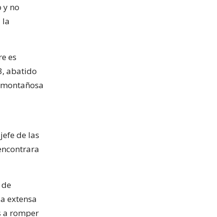
o y no
 la
re es
3, abatido
a montañosa
jefe de las
encontrara
 de
la extensa
s a romper