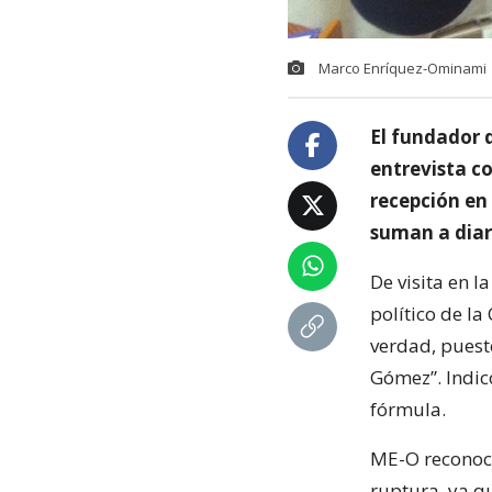
Marco Enríquez-Ominami |
El fundador 
entrevista c
recepción en 
suman a diar
De visita en l
político de l
verdad, puesto
Gómez”. Indic
fórmula.
ME-O reconoci
ruptura, ya q