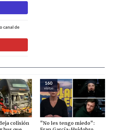
o canal de
160
visitas
eja colisión
"No les tengo miedo":
y bus que
Fran García-Huidobro