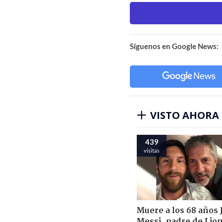
Síguenos en Google News:
VISTO AHORA
439
visitas
Muere a los 68 años 
Messi, padre de Lio