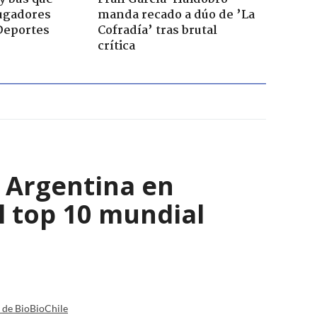
jugadores
manda recado a dúo de ’La
Deportes
Cofradía’ tras brutal
crítica
y Argentina en
l top 10 mundial
a de BioBioChile