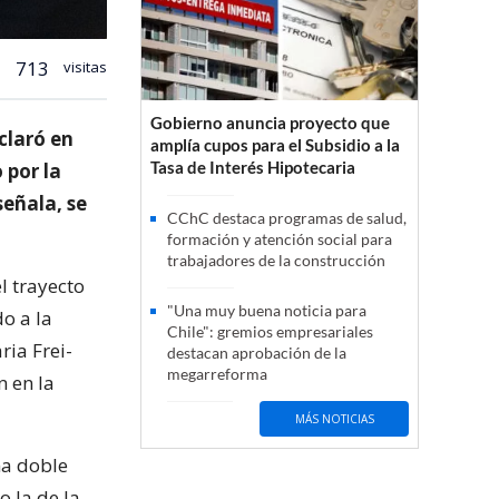
713
visitas
Gobierno anuncia proyecto que
claró en
amplía cupos para el Subsidio a la
Tasa de Interés Hipotecaria
 por la
señala, se
CChC destaca programas de salud,
formación y atención social para
trabajadores de la construcción
l trayecto
"Una muy buena noticia para
o a la
Chile": gremios empresariales
ria Frei-
destacan aprobación de la
megarreforma
n en la
MÁS NOTICIAS
na doble
o la de la