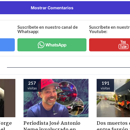
Mostrar Comentarios
Suscríbete en nuestro canal de
Suscríbete en nuestr
Whatsapp:
Youtube:
257
191
visitas
visitas
Jorge
Periodista José Antonio
Dos muertos d
nel
Neme involucrado en
entre furgón 