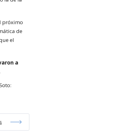
el próximo
mática de
que el
varon a
.
Soto:
s