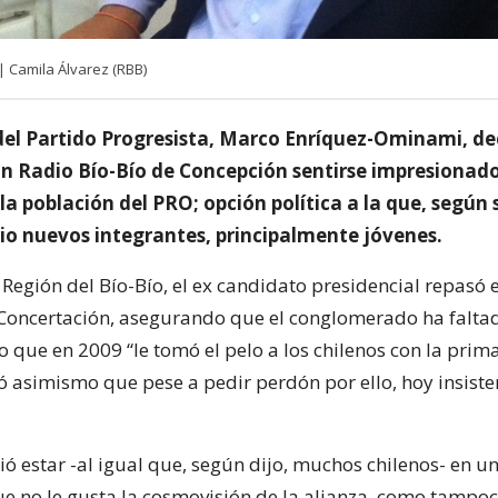
 Camila Álvarez (RBB)
del Partido Progresista, Marco Enríquez-Ominami, de
on Radio Bío-Bío de Concepción sentirse impresionado
la población del PRO; opción política a la que, según 
io nuevos integrantes, principalmente jóvenes.
a Región del Bío-Bío, el ex candidato presidencial repasó e
a Concertación, asegurando que el conglomerado ha faltad
 que en 2009 “le tomó el pelo a los chilenos con la prima
ó asimismo que pese a pedir perdón por ello, hoy insiste
ó estar -al igual que, según dijo, muchos chilenos- en u
ue no le gusta la cosmovisión de la alianza, como tampoc