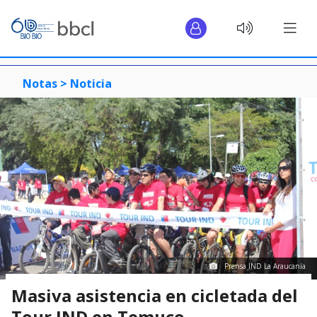
Notas >
Noticia
Prensa IND La Araucanía
Masiva asistencia en cicletada del
Tour IND en Temuco