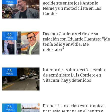
visitas
accidente entre José Antonio
Neme y un motociclista en Las
Condes
Doctora Cordero y el fin de su
42
visitas
relación con Eduardo Fuentes: "Me
tenía odio y envidia. Me
detestaba"
Intento de asalto afectó a escolta
28
visitas
de exministro Luis Cordero en
Vitacura: hay 5 detenidos
Pronostican ciclón extratropical
26
visitas
para esta semana en el centro y