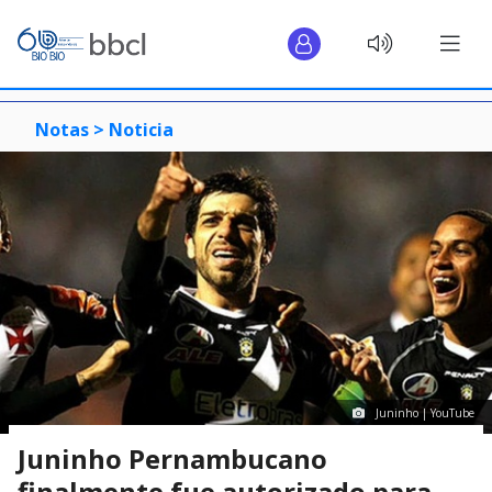
Notas >
Noticia
Juninho | YouTube
Juninho Pernambucano
finalmente fue autorizado para