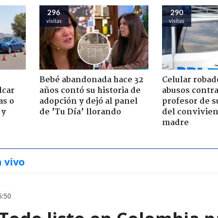
296
290
visitas
visitas
Bebé abandonada hace 32
Celular robad
lcar
años contó su historia de
abusos contra
as o
adopción y dejó al panel
profesor de s
 y
de ’Tu Día’ llorando
del convivien
madre
n vivo
5:50