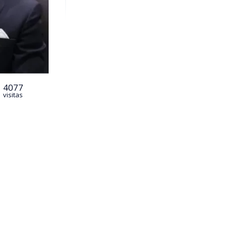
4077
visitas
stidura del
mbia por los
de la Casa de
no en