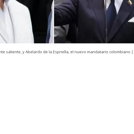
nte saliente, y Abelardo de la Espriella, el nuevo mandatario colombiano |
VER RESUMEN
isto para que este viernes comience la ceremonia de inve
lardo de la Espriella
, quien asumirá el mando en Colo
ro años.
Gustavo Petro
, en tanto, salió por última vez 
encia presidencial colombiana.
electo romperá con la tradición al ser investido en Cali y 