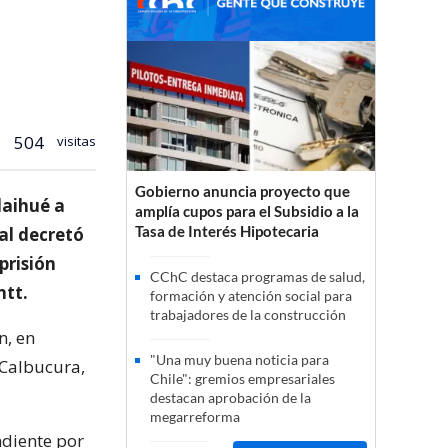
504
visitas
Gobierno anuncia proyecto que
laihué a
amplía cupos para el Subsidio a la
Tasa de Interés Hipotecaria
nal decretó
prisión
CChC destaca programas de salud,
ntt.
formación y atención social para
trabajadores de la construcción
n, en
"Una muy buena noticia para
 Calbucura,
Chile": gremios empresariales
destacan aprobación de la
megarreforma
ndiente por