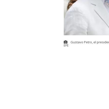
Gustavo Petro, el preside
EFE
Ya está todo l
derechista
Abe
próximos cuat
Nariño, resid
El presidente 