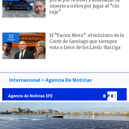
preso por retener y amenazar de
muerte a niños por jugar al "rin
raja"
El "Factor Mera": el ministro de la
32
visitas
Corte de Santiago que siempre
vota a favor de los Lavín-Barriga
Internacional
> Agencia De Noticias