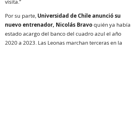
visita.”
Por su parte,
Universidad de Chile anunció su
nuevo entrenador, Nicolás Bravo
quién ya había
estado acargo del banco del cuadro azul el año
2020 a 2023. Las Leonas marchan terceras en la
tabla, con 42 puntos. Bravo tuvo palabras en la
previa “tengo la experiencia de vivir estos
superclásicos, se el condimento que tiene este tipo
de partidos, lo estamos preparando de la mejor
manera para llevarnos un resultado positivo.”
Sentenció.
Además, el encuentro será transmitido por la señal
abierta de Mega y de manera online por Mega Go.
El regreso de una referente: de