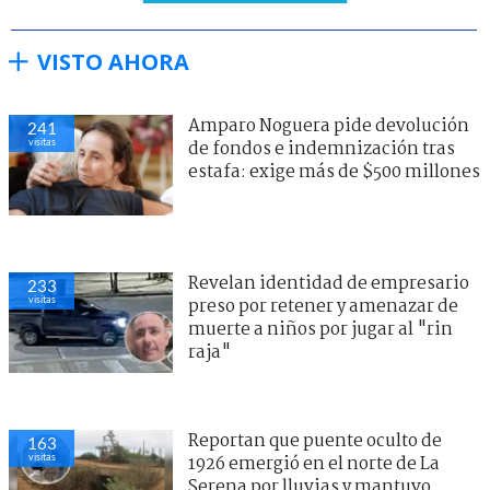
VISTO AHORA
Amparo Noguera pide devolución
243
visitas
de fondos e indemnización tras
estafa: exige más de $500 millones
Revelan identidad de empresario
227
visitas
preso por retener y amenazar de
muerte a niños por jugar al "rin
raja"
Reportan que puente oculto de
160
visitas
1926 emergió en el norte de La
Serena por lluvias y mantuvo