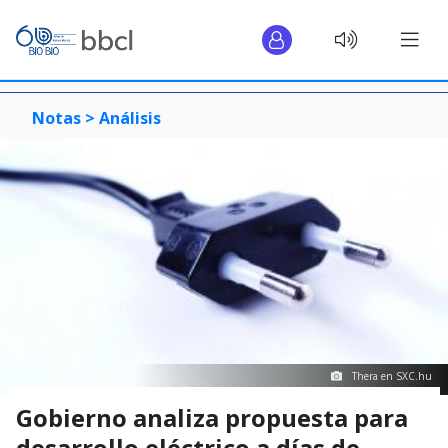
Notas >
Análisis
Thera en SXC.hu
Gobierno analiza propuesta para
desarrollo eléctrico a días de