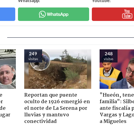
Whatsapp:
Youtube:
249
248
visitas
visitas
e
Reportan que puente
"Hueón, ten
or
oculto de 1926 emergió en
familia": Silb
 de
el norte de La Serena por
ante fiscalía 
jugar
lluvias y mantuvo
Vargas y Lag
conectividad
a Migueles