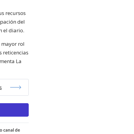
us recursos
ipación del
 el diario.
n mayor rol
s reticencias
comenta La
s
o canal de