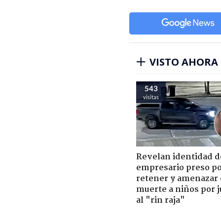
VISTO AHORA
543
visitas
Revelan identidad d
empresario preso p
retener y amenazar
muerte a niños por 
al "rin raja"