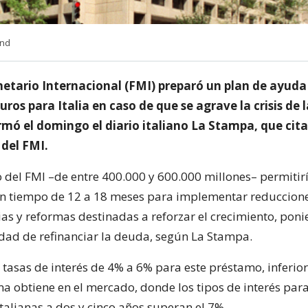
und
etario Internacional (FMI) preparó un plan de ayuda
uros para Italia en caso de que se agrave la crisis de
irmó el domingo el diario italiano La Stampa, que cita
 del FMI.
 del FMI –de entre 400.000 y 600.000 millones– permitiría
n tiempo de 12 a 18 meses para implementar reduccion
as y reformas destinadas a reforzar el crecimiento, pon
idad de refinanciar la deuda, según La Stampa.
 tasas de interés de 4% a 6% para este préstamo, inferior
a obtiene en el mercado, donde los tipos de interés para
talianas a dos y cinco años superan el 7%.