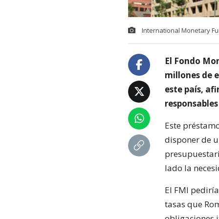
International Monetary F
El Fondo Mon
millones de e
este país, af
responsables
Este préstamo
disponer de u
presupuestari
lado la neces
El FMI pediría
tasas que Rom
obligaciones i