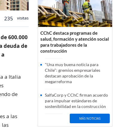
235
visitas
CChC destaca programas de
 de 600.000
salud, formación y atención social
para trabajadores de la
 la deuda de
construcción
 a
"Una muy buena noticia para
Chile": gremios empresariales
 a Italia
destacan aprobación de la
megarreforma
es
iendo de
SalfaCorp y CChC firman acuerdo
para impulsar estándares de
sostenibilidad en la construcción
es a las
MÁS NOTICIAS
 las