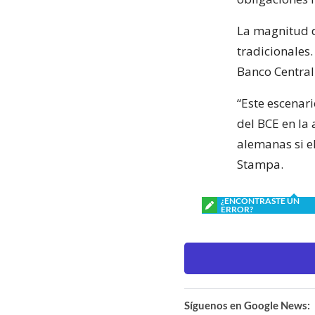
La magnitud d
tradicionales.
Banco Central 
“Este escenar
del BCE en la 
alemanas si e
Stampa.
¿ENCONTRASTE UN
ERROR?
Síguenos en Google News: