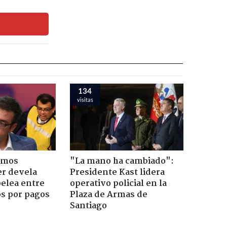
134
visitas
emos
"La mano ha cambiado":
er devela
Presidente Kast lidera
pelea entre
operativo policial en la
os por pagos
Plaza de Armas de
Santiago