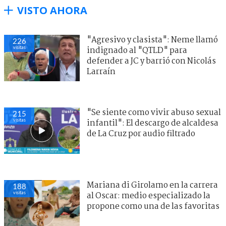
VISTO AHORA
"Agresivo y clasista": Neme llamó
226
visitas
indignado al "QTLD" para
defender a JC y barrió con Nicolás
Larraín
"Se siente como vivir abuso sexual
215
visitas
infantil": El descargo de alcaldesa
de La Cruz por audio filtrado
Mariana di Girolamo en la carrera
188
visitas
al Oscar: medio especializado la
propone como una de las favoritas