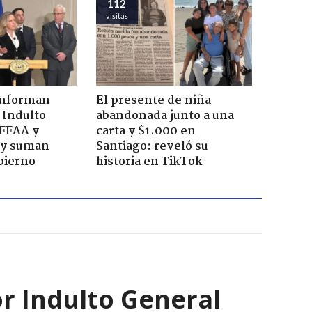
112
visitas
onforman
El presente de niña
 Indulto
abandonada junto a una
 FFAA y
carta y $1.000 en
 y suman
Santiago: reveló su
bierno
historia en TikTok
 Indulto General