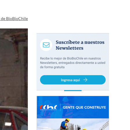
a de BioBioChile