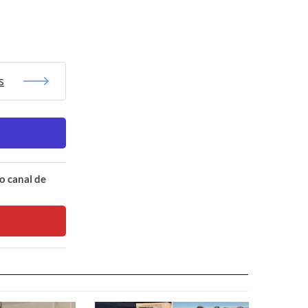
s
o canal de