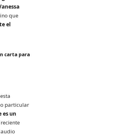
 Vanessa
sino que
e el
an carta para
 esta
o particular
e es un
 reciente
Claudio