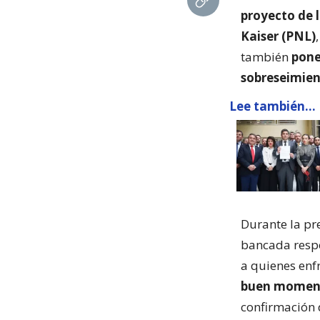
proyecto de l
Kaiser (PNL)
también
pone 
sobreseimien
Lee también...
Durante la pre
bancada respo
a quienes enfr
buen moment
confirmación 