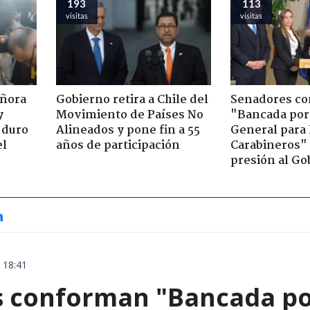
193
113
visitas
visitas
eñora
Gobierno retira a Chile del
Senadores c
y
Movimiento de Países No
"Bancada por
 duro
Alineados y pone fin a 55
General para
el
años de participación
Carabineros"
presión al Go
a
 18:41
 conforman "Bancada por