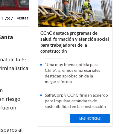
1787
visitas
CChC destaca programas de
 Santa
salud, formación y atención social
para trabajadores de la
construcción
nal de la 6º
"Una muy buena noticia para
iminalística
Chile": gremios empresariales
destacan aprobación de la
megarreforma
en
SalfaCorp y CChC firman acuerdo
en riesgo
para impulsar estándares de
sostenibilidad en la construcción
 fueron
MÁS NOTICIAS
isparos al