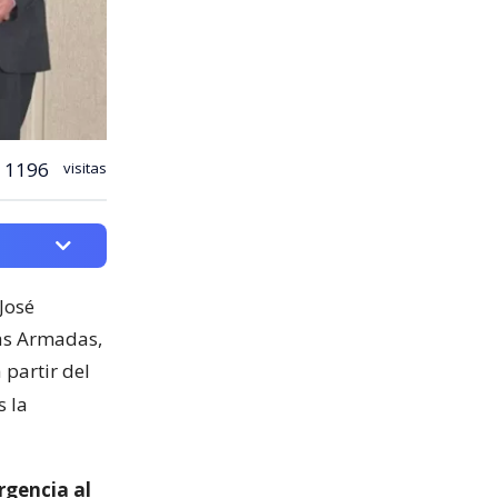
1196
visitas
José
zas Armadas,
partir del
s la
rgencia al