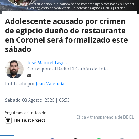
Imagen del sitio donde fue hallado herido hombre egipcio asesinado en Coronel
(Cedida); y foto de contexto de un detenido (Agencia UNO) | Edición BBCL
Adolescente acusado por crimen
de egipcio dueño de restaurante
en Coronel será formalizado este
sábado
José Manuel Lagos
Corresponsal Radio El Carbón de Lota
Publicado por
Jean Valencia
Sábado 08 Agosto, 2026 | 05:55
Seguimos criterios de
Ética y transparencia de BBCL