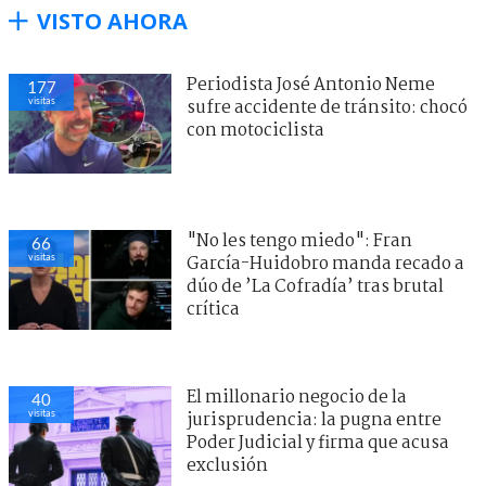
VISTO AHORA
Periodista José Antonio Neme
177
visitas
sufre accidente de tránsito: chocó
con motociclista
"No les tengo miedo": Fran
66
visitas
García-Huidobro manda recado a
dúo de ’La Cofradía’ tras brutal
crítica
El millonario negocio de la
40
visitas
jurisprudencia: la pugna entre
Poder Judicial y firma que acusa
exclusión