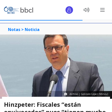
Notas >
Noticia
Archivo | Gonzalo López (Minvu)
Hinzpeter: Fiscales “están
equivocados” pues “tienen mucho