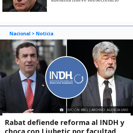
adelanta nuevo subsecretario
Nacional
> Noticia
EDICIÓN: BBCL | ARCHIVO: AGENCIA UNO
Rabat defiende reforma al INDH y
choca con Ljubetic por facultad