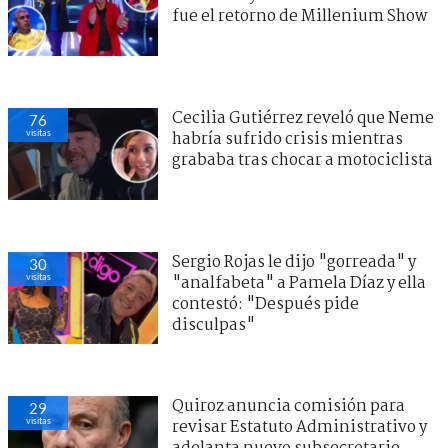
fue el retorno de Millenium Show
Cecilia Gutiérrez reveló que Neme
76
visitas
habría sufrido crisis mientras
grababa tras chocar a motociclista
Sergio Rojas le dijo "gorreada" y
30
visitas
"analfabeta" a Pamela Díaz y ella
contestó: "Después pide
disculpas"
Quiroz anuncia comisión para
29
visitas
revisar Estatuto Administrativo y