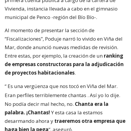
primera cuenta pública a cargo de la cartera de
Vivienda, instancia llevada a cabo en el gimnasio
municipal de Penco -región del Bío Bío-.
Al momento de presentar la sección de
“Fiscalizaciones”, Poduje narró lo vivido en Viña del
Mar, donde anunció nuevas medidas de revisión.
Entre estas, por ejemplo, la creación de un
ranking
de empresas constructoras para la adjudicación
de proyectos habitacionales
.
“
Es una vergüenza que nos tocó en Viña del Mar.
Eran perfiles terriblemente chantas
. Así yo lo dije.
No podía decir mal hecho, no.
Chanta era la
palabra. ¡Chantas!
Y esta casa la estamos
desarmando ahora y
traeremos otra empresa que
haga bien la pega
“, aseguró.