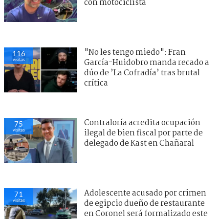
con motociclista
"No les tengo miedo": Fran
116
visitas
García-Huidobro manda recado a
dúo de ’La Cofradía’ tras brutal
crítica
Contraloría acredita ocupación
75
visitas
ilegal de bien fiscal por parte de
delegado de Kast en Chañaral
Adolescente acusado por crimen
71
visitas
de egipcio dueño de restaurante
en Coronel será formalizado este