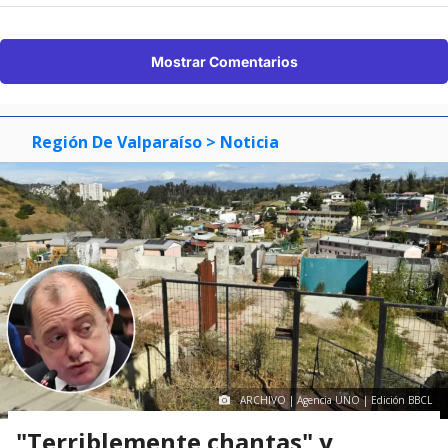
Mostrar Comentarios
Región De Valparaíso
> Noticia
ARCHIVO | Agencia UNO | Edición BBCL
"Terriblemente chantas" y