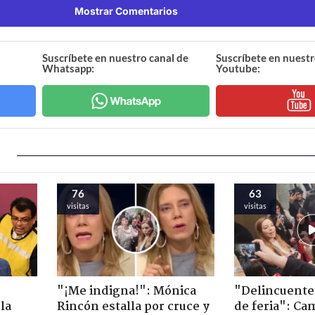
Mostrar Comentarios
Suscríbete en nuestro canal de
Suscríbete en nuestr
Whatsapp:
Youtube:
76
63
visitas
visitas
"¡Me indigna!": Mónica
"Delincuente
la
Rincón estalla por cruce y
de feria": Cam