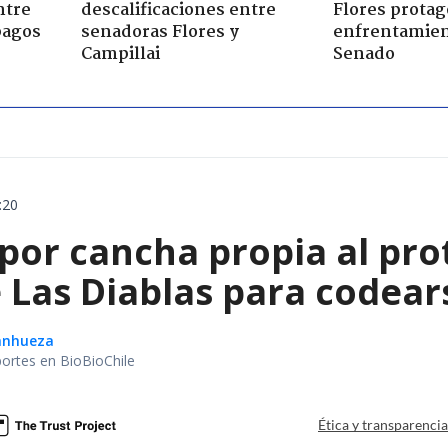
ntre
descalificaciones entre
Flores prota
pagos
senadoras Flores y
enfrentamien
Campillai
Senado
:20
 por cancha propia al pro
Las Diablas para codears
Sanhueza
portes en BioBioChile
Ética y transparenci