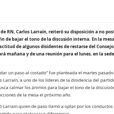
 de RN, Carlos Larraín, reiteró su disposición a no pos
fin de bajar el tono de la discusión interna. En la mes
 actitud de algunos disidentes de restarse del Consej
ará mañana y de una reunión para el lunes, en la sede
“dar un paso al costado” fue planteada el martes pasado 
 Larraín, a uno de los líderes de la disidencia del partid
usca calmar los ánimos para bajar el tono de la discusió
lecciones de la mesa el próximo año.
mó Larraín quien de paso llamó a optar por los conductos
artido para platear sus diferencias.