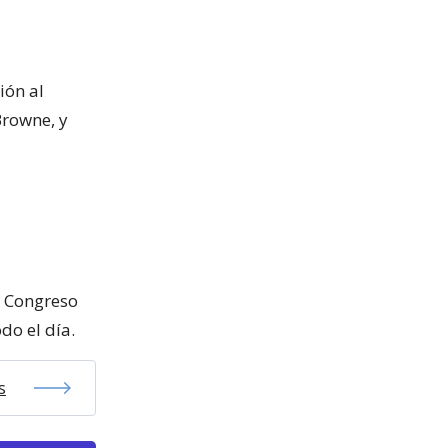
ión al
Browne, y
x Congreso
do el día.
s