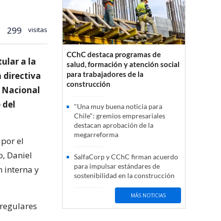
299
visitas
CChC destaca programas de
tular a la
salud, formación y atención social
para trabajadores de la
a directiva
construcción
o Nacional
 del
"Una muy buena noticia para
Chile": gremios empresariales
destacan aprobación de la
megarreforma
por el
o, Daniel
SalfaCorp y CChC firman acuerdo
para impulsar estándares de
n interna y
sostenibilidad en la construcción
MÁS NOTICIAS
 regulares