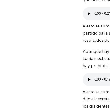
A esto se suma
partido para a
resultados de
Y aunque hay d
Lo Barnechea,
hay prohibició
A esto se sum
dijo el secret
los disidentes