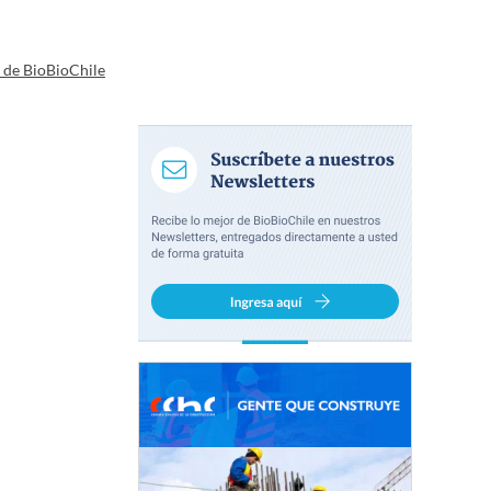
a de BioBioChile