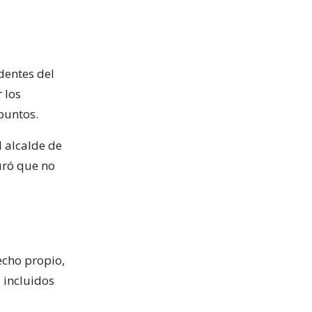
dentes del
 los
puntos.
l alcalde de
uró que no
cho propio,
 incluidos