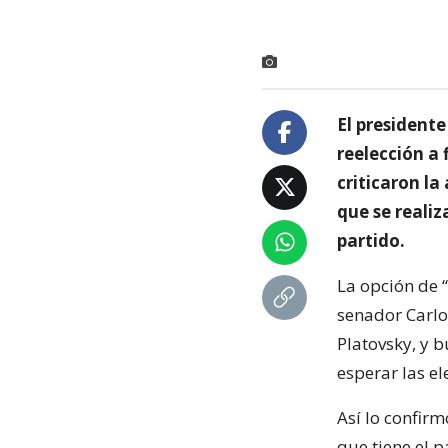
El presidente
reelección a 
criticaron la
que se realiz
partido.
La opción de 
senador Carlos
Platovsky, y b
esperar las e
Así lo confir
que tiene el p