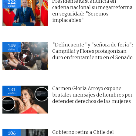
Presidente Kast anuncia en
222
visitas
cadena nacional su megarreforma
en seguridad: "Seremos
implacables"
"Delincuente" y "señora de feria":
149
visitas
Campillai y Flores protagonizan
duro enfrentamiento en el Senado
Carmen Gloria Arroyo expone
131
visitas
brutales mensajes de hombres por
defender derechos de las mujeres
Gobierno retira a Chile del
106