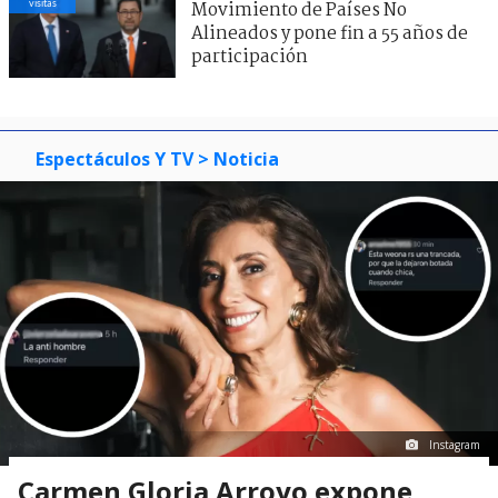
visitas
Movimiento de Países No
Alineados y pone fin a 55 años de
participación
Espectáculos Y TV
> Noticia
Instagram
Carmen Gloria Arroyo expone