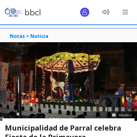
Notas >
Noticia
Maulee.cl
Municipalidad de Parral celebra
Fiesta de la Primavera