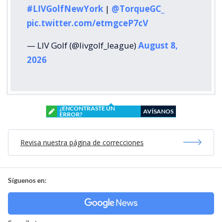
#LIVGolfNewYork
|
@TorqueGC_
pic.twitter.com/etmgceP7cV
— LIV Golf (@livgolf_league)
August 8,
2026
¿ENCONTRASTE UN
AVÍSANOS
ERROR?
Revisa nuestra página de correcciones
Síguenos en: