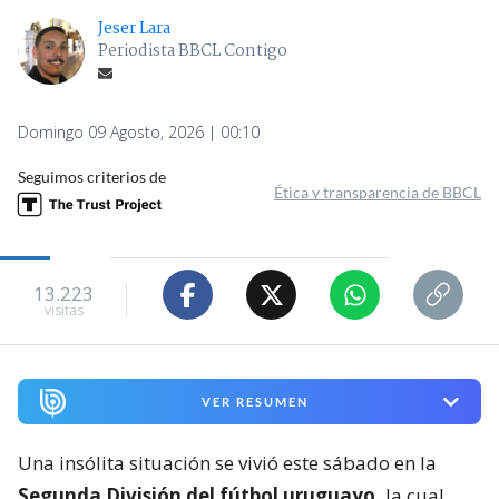
Jeser Lara
Periodista BBCL Contigo
Domingo 09 Agosto, 2026 | 00:10
Seguimos criterios de
Ética y transparencia de BBCL
13.223
visitas
VER RESUMEN
Una insólita situación se vivió este sábado en la
Segunda División del fútbol uruguayo,
la cual