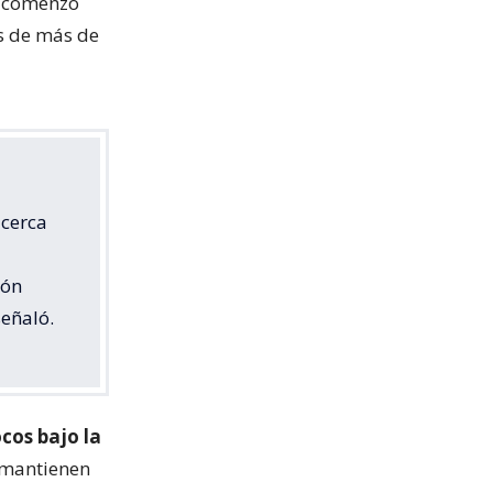
o comenzó
os de más de
 cerca
ión
señaló.
ocos bajo la
 mantienen