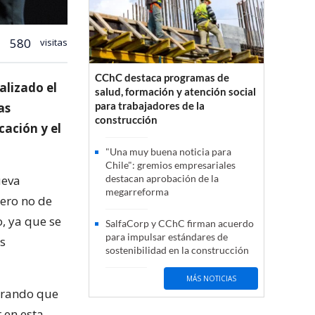
580
visitas
CChC destaca programas de
alizado el
salud, formación y atención social
para trabajadores de la
as
construcción
cación y el
"Una muy buena noticia para
Chile": gremios empresariales
ueva
destacan aprobación de la
megarreforma
pero no de
, ya que se
SalfaCorp y CChC firman acuerdo
para impulsar estándares de
as
sostenibilidad en la construcción
MÁS NOTICIAS
gurando que
 en esta