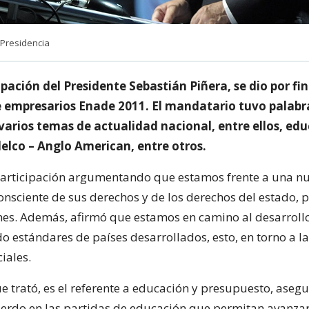
 Presidencia
ipación del Presidente Sebastián Piñera, se dio por fin
 empresarios Enade 2011. El mandatario tuvo palabr
varios temas de actualidad nacional, entre ellos, edu
delco – Anglo American, entre otros.
articipación argumentando que estamos frente a una n
onsciente de sus derechos y de los derechos del estado, 
nes. Además, afirmó que estamos en camino al desarrollo
do estándares de países desarrollados, esto, en torno a l
iales.
e trató, es el referente a educación y presupuesto, ase
erdo en las partidas de educación que permitan avanzar