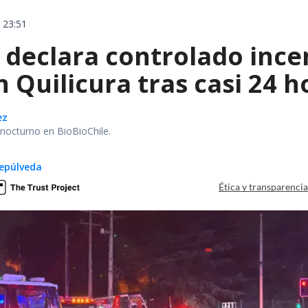
 23:51
declara controlado ince
 Quilicura tras casi 24 
ez
r nocturno en BioBioChile.
epúlveda
Ética y transparenci