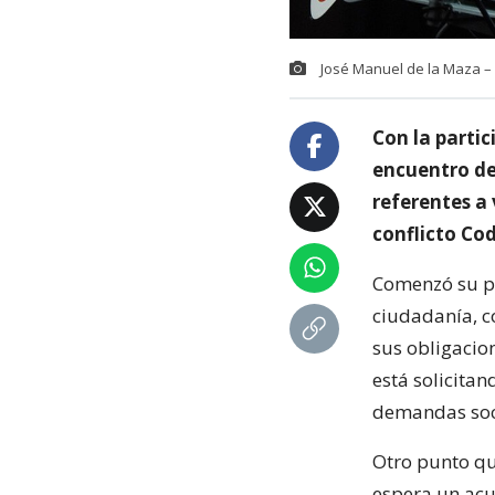
José Manuel de la Maza –
Con la partic
encuentro de
referentes a 
conflicto Co
Comenzó su p
ciudadanía, c
sus obligacio
está solicitan
demandas soc
Otro punto qu
espera un acu