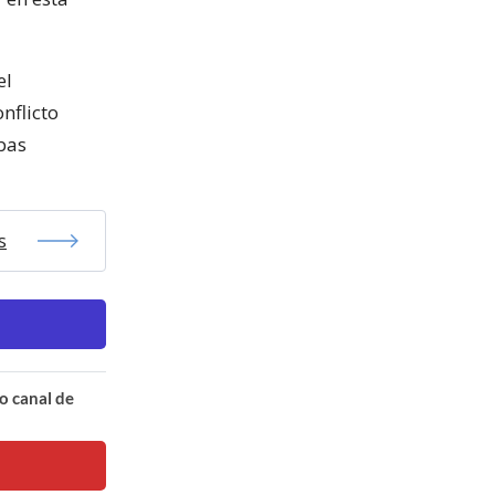
el
nflicto
bas
s
o canal de