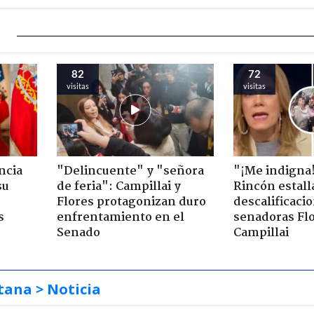
82
72
visitas
visitas
ncia
"Delincuente" y "señora
"¡Me indigna
su
de feria": Campillai y
Rincón estall
Flores protagonizan duro
descalificaci
s
enfrentamiento en el
senadoras Flo
Senado
Campillai
tana
> Noticia