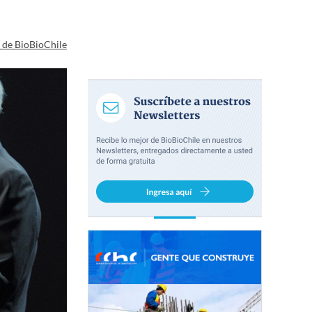
a de BioBioChile