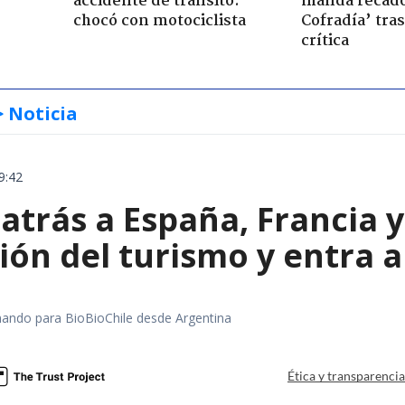
accidente de tránsito:
manda recado
chocó con motociclista
Cofradía’ tras
crítica
> Noticia
9:42
 atrás a España, Francia 
ón del turismo y entra a
rmando para BioBioChile desde Argentina
Ética y transparenci