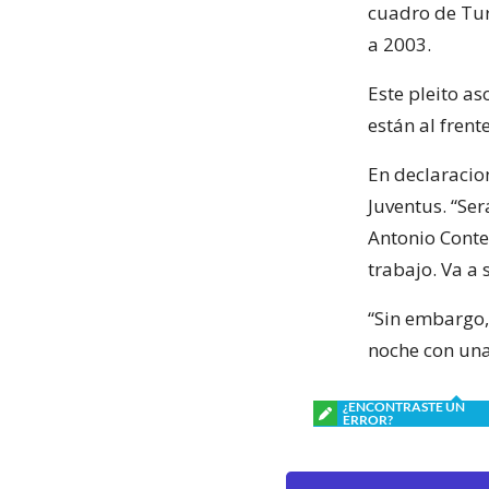
cuadro de Tur
a 2003.
Este pleito a
están al frent
En declaracion
Juventus. “Ser
Antonio Conte
trabajo. Va a s
“Sin embargo,
noche con una 
¿ENCONTRASTE UN
ERROR?