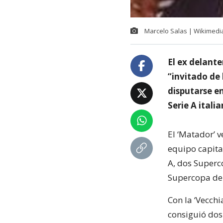
Marcelo Salas | Wikimedia
El ex delante
“invitado de 
disputarse en
Serie A italia
El ‘Matador’ v
equipo capital
A, dos Superc
Supercopa de
Con la ‘Vecchi
consiguió dos 