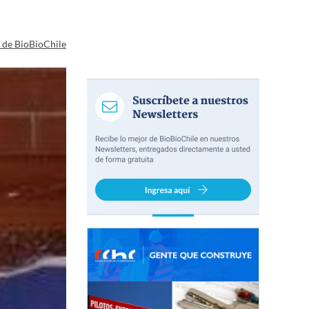
a de BioBioChile