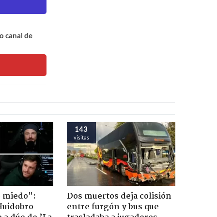
o canal de
143
visitas
o miedo":
Dos muertos deja colisión
Huidobro
entre furgón y bus que