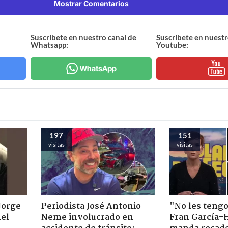
Mostrar Comentarios
Suscríbete en nuestro canal de
Suscríbete en nuestr
Whatsapp:
Youtube:
197
151
visitas
visitas
Jorge
Periodista José Antonio
"No les teng
nel
Neme involucrado en
Fran García-