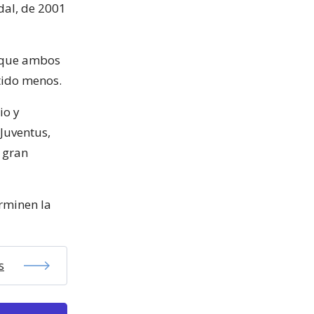
dal, de 2001
a que ambos
rtido menos.
io y
 Juventus,
 gran
rminen la
s