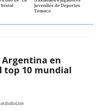
 a dúo de ’La
trasladaba a jugadores
 brutal
juveniles de Deportes
Temuco
y Argentina en
l top 10 mundial
a de BioBioChile