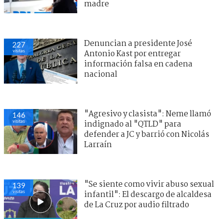
madre
Denuncian a presidente José
227
visitas
Antonio Kast por entregar
información falsa en cadena
nacional
"Agresivo y clasista": Neme llamó
146
visitas
indignado al "QTLD" para
defender a JC y barrió con Nicolás
Larraín
"Se siente como vivir abuso sexual
139
visitas
infantil": El descargo de alcaldesa
de La Cruz por audio filtrado