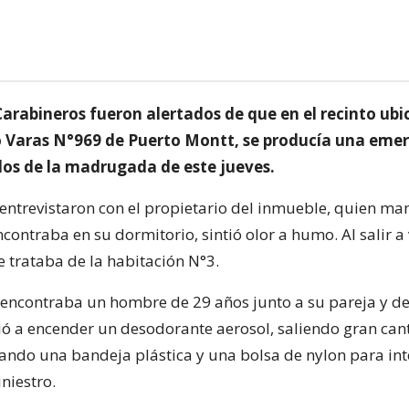
Carabineros fueron alertados de que en el recinto ub
o Varas N°969 de Puerto Montt, se producía una eme
 dos de la madrugada de este jueves.
 entrevistaron con el propietario del inmueble, quien ma
contraba en su dormitorio, sintió olor a humo. Al salir a v
e trataba de la habitación N°3.
e encontraba un hombre de 29 años junto a su pareja y d
ió a encender un desodorante aerosol, saliendo gran can
ndo una bandeja plástica y una bolsa de nylon para int
niestro.