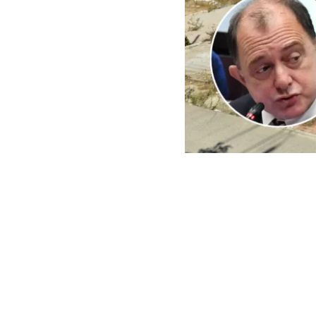
ARCHIVO | Agencia UNO | 
Este viernes e
del Minister
reconstrucci