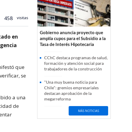
458
visitas
Gobierno anuncia proyecto que
icado en
amplía cupos para el Subsidio a la
Tasa de Interés Hipotecaria
rgencia
CChC destaca programas de salud,
formación y atención social para
nifestó que
trabajadores de la construcción
erificar, se
"Una muy buena noticia para
Chile": gremios empresariales
destacan aprobación de la
ebido a una
megarreforma
tidad de
MÁS NOTICIAS
entar