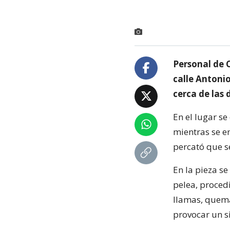
Personal de 
calle Antoni
cerca de las
En el lugar se
mientras se en
percató que s
En la pieza s
pelea, proced
llamas, quema
provocar un si