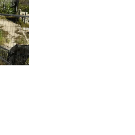
7.415
visitas
ica a cargo
 referir a la