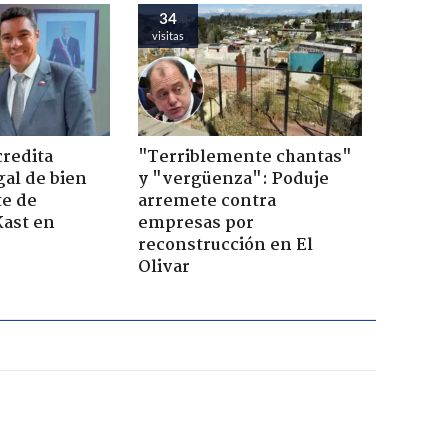
34
visitas
credita
"Terriblemente chantas"
gal de bien
y "vergüenza": Poduje
te de
arremete contra
Kast en
empresas por
reconstrucción en El
Olivar