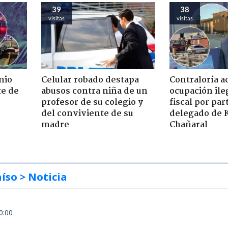
39
38
visitas
visitas
nio
Celular robado destapa
Contraloría a
te de
abusos contra niña de un
ocupación ile
profesor de su colegio y
fiscal por par
del conviviente de su
delegado de 
madre
Chañaral
aíso
> Noticia
0:00