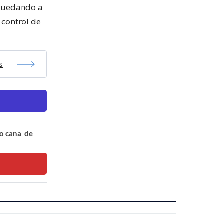
 quedando a
 control de
s
o canal de