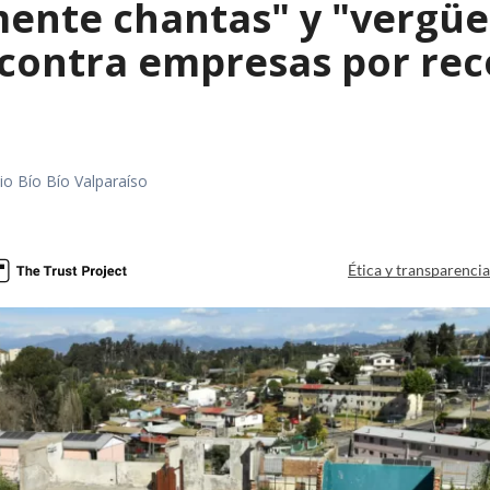
mente chantas" y "vergüe
contra empresas por reco
io Bío Bío Valparaíso
a
Ética y transparenci