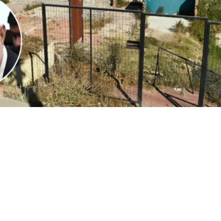
1
Edición BBCL
VER RESUMEN
l
ministro Iván Poduje realizó su primera cuenta públ
io de Vivienda y Urbanismo
, instancia donde
se volvió a
ón de Viña del Mar tras el megaincendio de 2024
.