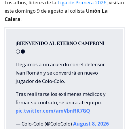
Los albos, líderes de la
Liga de Primera 2026
, visitan
este domingo 9 de agosto al colista
Unión La
Calera
.
¡𝐁𝐈𝐄𝐍𝐕𝐄𝐍𝐈𝐃𝐎 𝐀𝐋 𝐄𝐓𝐄𝐑𝐍𝐎 𝐂𝐀𝐌𝐏𝐄𝐎́𝐍!
⚪⚫
Llegamos a un acuerdo con el defensor
Ivan Román y se convertirá en nuevo
jugador de Colo-Colo.
Tras realizarse los exámenes médicos y
firmar su contrato, se unirá al equipo.
pic.twitter.com/amVbnRK7GQ
— Colo-Colo (@ColoColo)
August 8, 2026