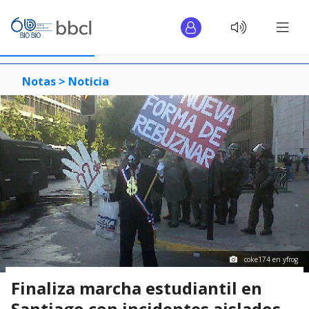
Notas >
Noticia
coke174 en yfrog
Finaliza marcha estudiantil en
Santiago con incidentes aislados