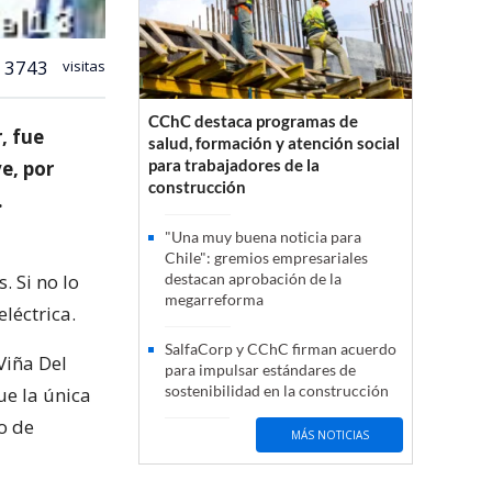
3743
visitas
CChC destaca programas de
, fue
salud, formación y atención social
para trabajadores de la
e, por
construcción
.
"Una muy buena noticia para
Chile": gremios empresariales
 Si no lo
destacan aprobación de la
megarreforma
léctrica.
SalfaCorp y CChC firman acuerdo
Viña Del
para impulsar estándares de
sostenibilidad en la construcción
ue la única
o de
MÁS NOTICIAS