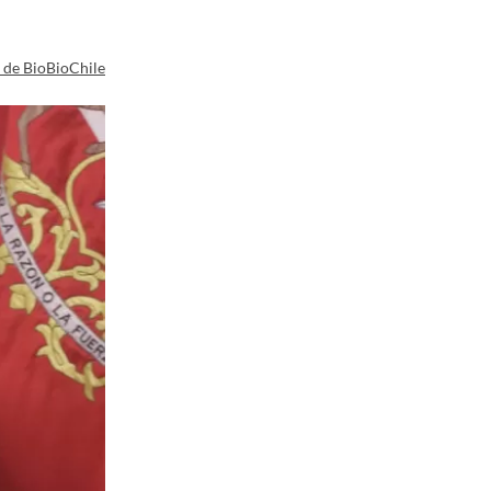
a de BioBioChile