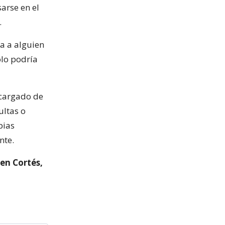
sarse en el
.
ua a alguien
ólo podría
ncargado de
ultas o
pias
nte.
en Cortés,