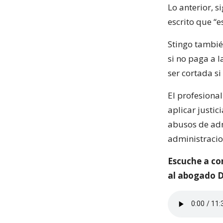
Lo anterior, s
escrito que “
Stingo tambié
si no paga a l
ser cortada s
El profesiona
aplicar justic
abusos de adm
administracio
Escuche a co
al abogado D