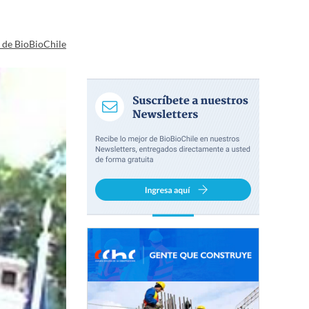
a de BioBioChile