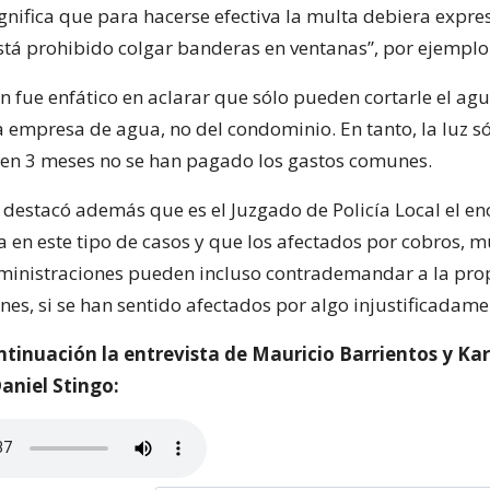
ignifica que para hacerse efectiva la multa debiera expre
está prohibido colgar banderas en ventanas”, por ejemplo
n fue enfático en aclarar que sólo pueden cortarle el ag
a empresa de agua, no del condominio. En tanto, la luz s
i en 3 meses no se han pagado los gastos comunes.
l destacó además que es el Juzgado de Policía Local el e
ia en este tipo de casos y que los afectados por cobros, m
inistraciones pueden incluso contrademandar a la pro
nes, si se han sentido afectados por algo injustificadame
ntinuación la entrevista de Mauricio Barrientos y Kar
aniel Stingo: