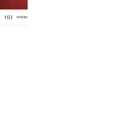
103
visitas
las críticas
secreto
mo (ACOT),
que el
de proyectos
an que la
atir la