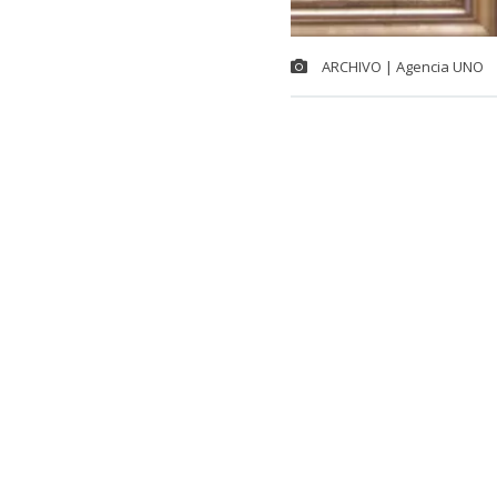
ARCHIVO | Agencia UNO
El
ministro d
de la oposici
bancario en 
asegurando qu
mecanismo ya e
Las declaraci
impulsado por
agenda no inc
El miércoles, 