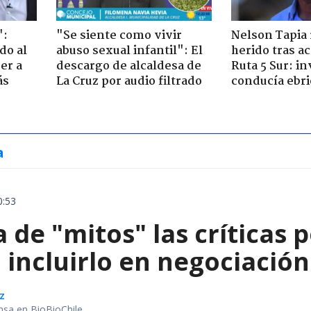
":
"Se siente como vivir
Nelson Tapia 
do al
abuso sexual infantil": El
herido tras a
er a
descargo de alcaldesa de
Ruta 5 Sur: in
ás
La Cruz por audio filtrado
conducía ebri
a
0:53
a de "mitos" las críticas
 incluirlo en negociació
z
nsa en BioBioChile