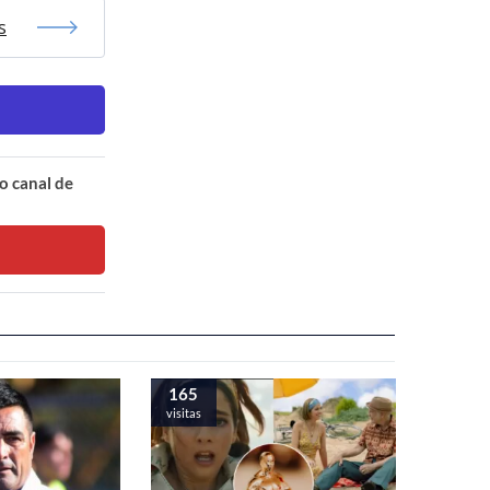
s
o canal de
165
visitas