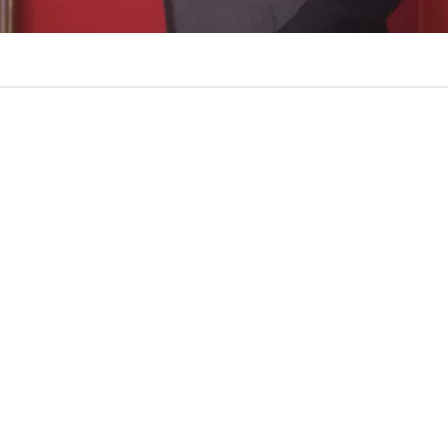
VER RESUMEN
e Seguridad Pública, Martín Arrau,
rechazó este viernes 
ón por la ausencia de una reforma al
levantamiento del 
la Agenda Contra el Crimen Organizado y el Terroris
e se trata de un debate basado en “mitos” y afirmando 
xiste en la legislación chilena.
ones se producen en medio de la discusión del paquete 
 el Gobierno, luego de que distintos sectores cuestionar
orporara cambios al secreto bancario.
el
presidente José Antonio Kast
llamó al Congreso a deb