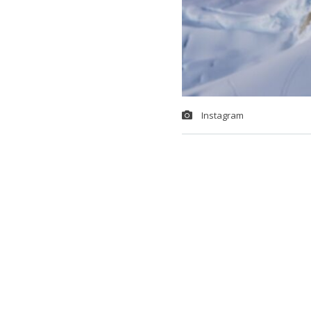
Instagram
Michael Mill
Regueira, com
Huascarán (6.
sus redes soc
En
su cuenta 