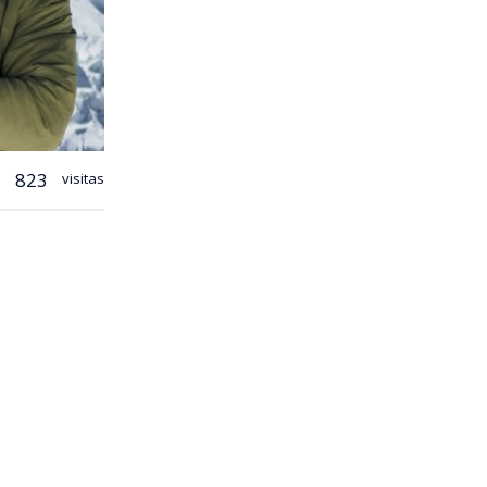
823
visitas
ndrés
nte
lencio en
dores, el