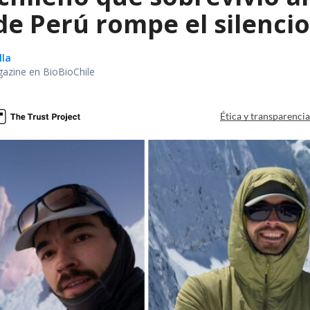
e Perú rompe el silencio
lla
gazine en BioBioChile
Ética y transparenci