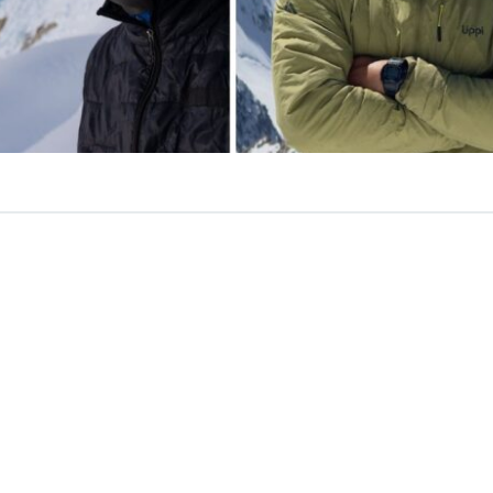
VER RESUMEN
án, youtuber e influencer
chileno que acompañaba a A
patriota fallecido mientras realizaban un ascenso al mo
768 metros), la montaña más alta de Perú,
rompió en si
iales.
de Instagram personal
, donde suma más de 100 mil segui