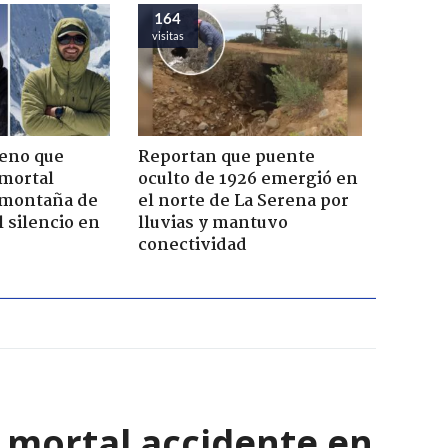
164
visitas
leno que
Reportan que puente
 mortal
oculto de 1926 emergió en
 montaña de
el norte de La Serena por
 silencio en
lluvias y mantuvo
conectividad
l mortal accidente en