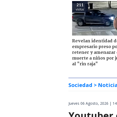
211
visitas
Revelan identidad d
empresario preso p
retener y amenazar
muerte a niños por 
al "rin raja"
Sociedad
> Notici
Jueves 06 Agosto, 2026 | 14
Youtuber 