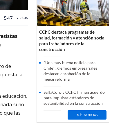
547
visitas
CChC destaca programas de
esistas
salud, formación y atención social
para trabajadores de la
a
construcción
"Una muy buena noticia para
ro de
Chile": gremios empresariales
opuesta, a
destacan aprobación de la
megarreforma
SalfaCorp y CChC firman acuerdo
la educación,
para impulsar estándares de
sostenibilidad en la construcción
 nada si no
o que las
MÁS NOTICIAS