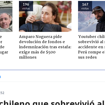
196
167
visitas
visitas
e
Amparo Noguera pide
Youtuber chi
or
devolución de fondos e
sobrevivió al
 de
indemnización tras estafa:
accidente en
jugar
exige más de $500
Perú rompe el
millones
sus redes
a
:52
chileno que sobrevivió a