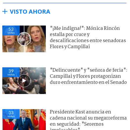
VISTO AHORA
"¡Me indigna!": Mónica Rincón
53
visitas
estalla por cruce y
descalificaciones entre senadoras
Flores y Campillai
"Delincuente" y "señora de feria":
39
visitas
Campillai y Flores protagonizan
duro enfrentamiento en el Senado
Presidente Kast anuncia en
33
visitas
cadena nacional su megarreforma
en seguridad: "Seremos