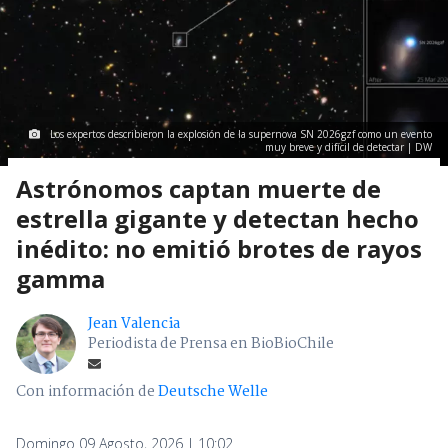
Los expertos describieron la explosión de la supernova SN 2026gzf como un evento
muy breve y difícil de detectar | DW
Astrónomos captan muerte de
estrella gigante y detectan hecho
inédito: no emitió brotes de rayos
gamma
Jean Valencia
Periodista de Prensa en BioBioChile
Con información de
Deutsche Welle
Domingo 09 Agosto, 2026 | 10:02