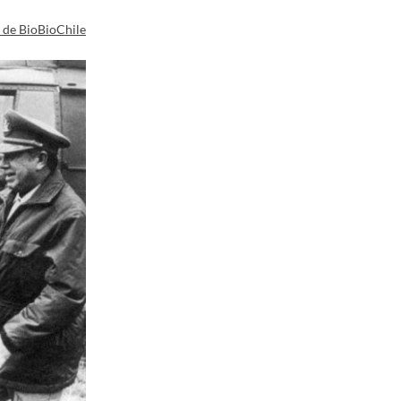
a de BioBioChile