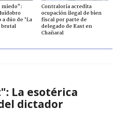
o miedo":
Contraloría acredita
Huidobro
ocupación ilegal de bien
 a dúo de ’La
fiscal por parte de
 brutal
delegado de Kast en
Chañaral
": La esotérica
del dictador