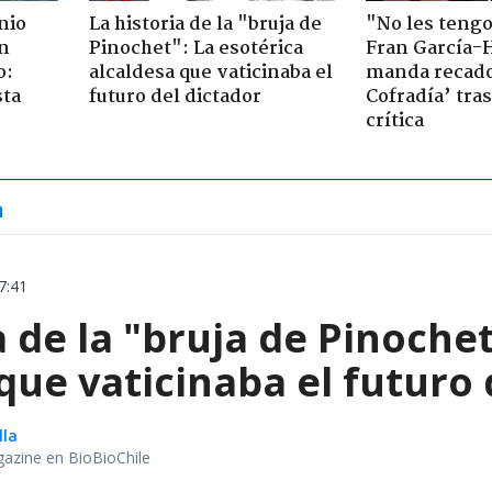
nio
La historia de la "bruja de
"No les teng
n
Pinochet": La esotérica
Fran García-
o:
alcaldesa que vaticinaba el
manda recado
sta
futuro del dictador
Cofradía’ tras
crítica
a
7:41
a de la "bruja de Pinochet
que vaticinaba el futuro 
lla
gazine en BioBioChile