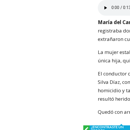
María del Ca
registraba do
extrañaron cu
La mujer esta
única hija, q
El conductor 
Silva Díaz, co
homicidio y t
resultó herido
Quedó con arr
¿ENCONTRASTE UN