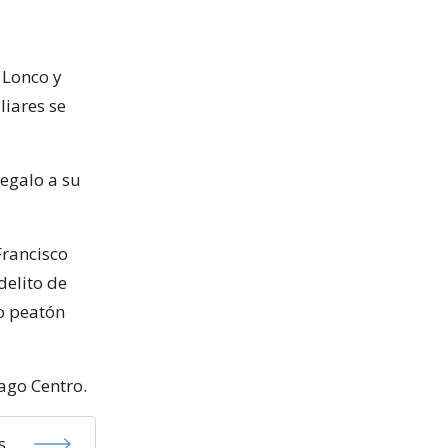
 Lonco y
liares se
egalo a su
Francisco
delito de
ro peatón
ago Centro.
s