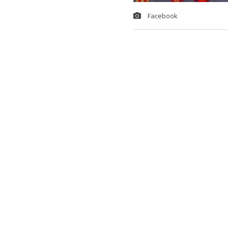
Facebook
Durante déca
de misterio, 
que impulsó e
otros, se tra
convirtieron 
El apodo surgi
sobre el dict
astrales y pre
Lee también...