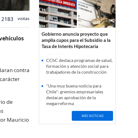
2183
visitas
Gobierno anuncia proyecto que
 vehículos
amplía cupos para el Subsidio a la
Tasa de Interés Hipotecaria
CChC destaca programas de salud,
formación y atención social para
llaran contra
trabajadores de la construcción
carácter
"Una muy buena noticia para
Chile": gremios empresariales
destacan aprobación de la
rio de
megarreforma
as
MÁS NOTICIAS
tor Mauricio