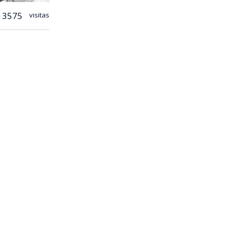
3575
visitas
 por un halo
te carácter
o,
para
ano ejercía
ot, cartas
ncia en