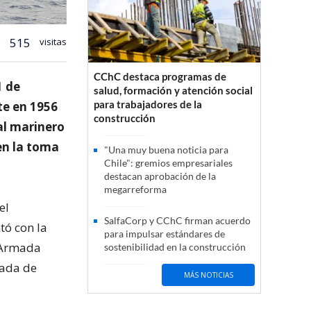
515
visitas
CChC destaca programas de
1 de
salud, formación y atención social
para trabajadores de la
te en 1956
construcción
al marinero
 en la toma
"Una muy buena noticia para
Chile": gremios empresariales
destacan aprobación de la
megarreforma
el
SalfaCorp y CChC firman acuerdo
tó con la
para impulsar estándares de
; Armada
sostenibilidad en la construcción
mada de
MÁS NOTICIAS