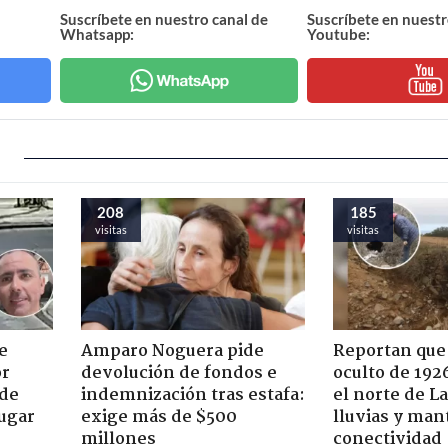
Suscríbete en nuestro canal de
Suscríbete en nuestr
Whatsapp:
Youtube:
208
185
visitas
visitas
e
Amparo Noguera pide
Reportan que
or
devolución de fondos e
oculto de 192
 de
indemnización tras estafa:
el norte de L
jugar
exige más de $500
lluvias y man
millones
conectividad