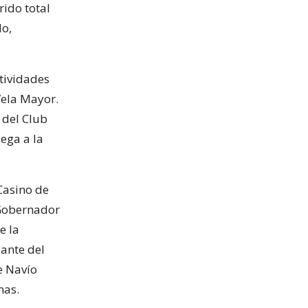
rido total
lo,
ctividades
Vela Mayor.
 del Club
ega a la
Casino de
l Gobernador
e la
ante del
e Navío
nas.