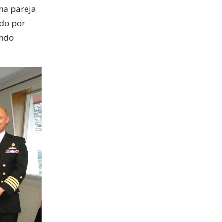
na pareja
ado por
ando