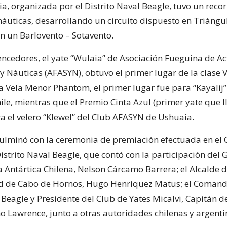
, organizada por el Distrito Naval Beagle, tuvo un recor
náuticas, desarrollando un circuito dispuesto en Triángu
on un Barlovento – Sotavento.
vencedores, el yate “Wulaia” de Asociación Fueguina de A
y Náuticas (AFASYN), obtuvo el primer lugar de la clase 
ía Vela Menor Phantom, el primer lugar fue para “Kayalij”
le, mientras que el Premio Cinta Azul (primer yate que ll
ra el velero “Klewel” del Club AFASYN de Ushuaia.
culminó con la ceremonia de premiación efectuada en el 
Distrito Naval Beagle, que contó con la participación de
a Antártica Chilena, Nelson Cárcamo Barrera; el Alcalde d
d de Cabo de Hornos, Hugo Henríquez Matus; el Comand
 Beagle y Presidente del Club de Yates Micalvi, Capitán d
o Lawrence, junto a otras autoridades chilenas y argenti