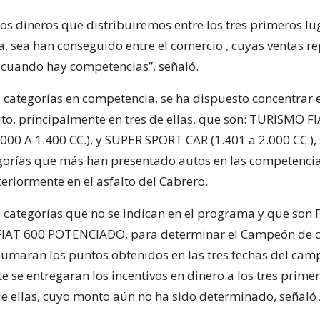
los dineros que distribuiremos entre los tres primeros l
a, sea han conseguido entre el comercio , cuyas ventas r
cuando hay competencias”, señaló.
s categorías en competencia, se ha dispuesto concentrar e
o, principalmente en tres de ellas, que son: TURISMO FI
000 A 1.400 CC.), y SUPER SPORT CAR (1.401 a 2.000 CC.),
egorías que más han presentado autos en las competenci
eriormente en el asfalto del Cabrero.
s categorías que no se indican en el programa y que son 
IAT 600 POTENCIADO, para determinar el Campeón de 
 sumaran los puntos obtenidos en las tres fechas del cam
e se entregaran los incentivos en dinero a los tres prime
e ellas, cuyo monto aún no ha sido determinado, señaló