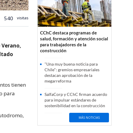
540
visitas
CChC destaca programas de
salud, formación y atención social
para trabajadores de la
 Verano,
construcción
altado
"Una muy buena noticia para
Chile": gremios empresariales
destacan aprobación de la
megarreforma
ntos tienen
o para
SalfaCorp y CChC firman acuerdo
para impulsar estándares de
sostenibilidad en la construcción
autodromo,
MÁS NOTICIAS