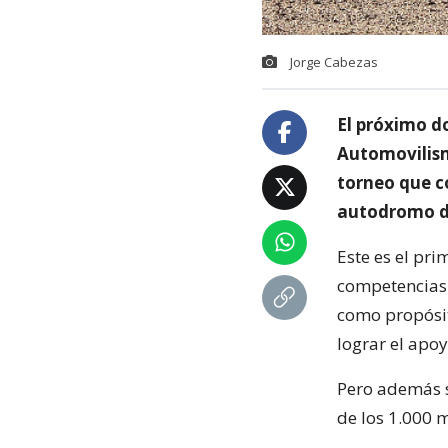
Jorge Cabezas
El próximo d
Automovilism
torneo que co
autodromo de
Este es el pri
competencias 
como propósit
lograr el apo
Pero además s
de los 1.000 m