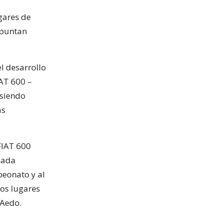
ugares de
epuntan
l desarrollo
AT 600 –
 siendo
as
FIAT 600
cada
peonato y al
ros lugares
 Aedo.