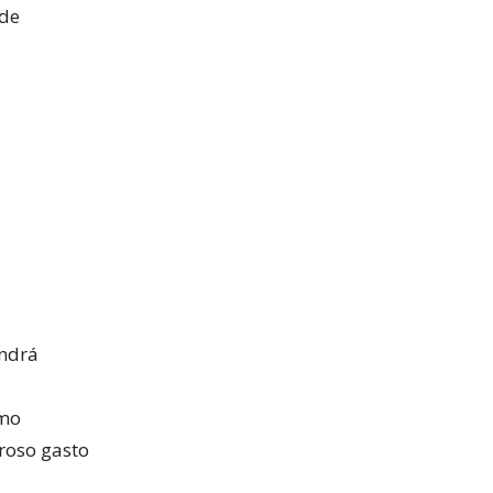
 de
endrá
omo
eroso gasto