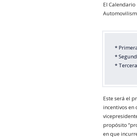
El Calendario
Automovilismo
* Primer
* Segund
* Tercer
Este será el 
incentivos en 
vicepresident
propósito “pro
en que incurr