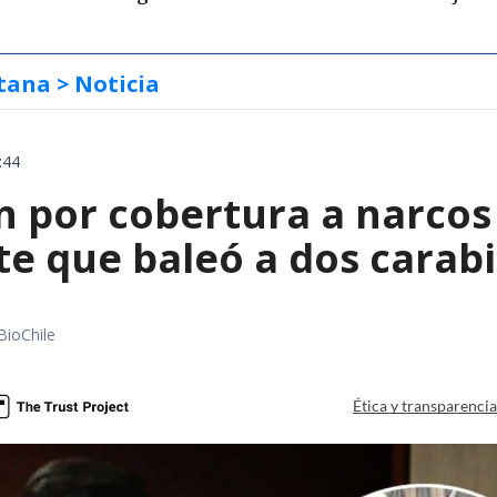
tana
> Noticia
:44
 por cobertura a narcos 
te que baleó a dos carab
BioChile
Ética y transparenci