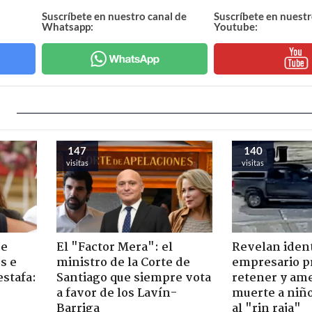
Suscríbete en nuestro canal de
Suscríbete en nuestr
Whatsapp:
Youtube:
147
140
visitas
visitas
de
El "Factor Mera": el
Revelan iden
s e
ministro de la Corte de
empresario p
estafa:
Santiago que siempre vota
retener y am
a favor de los Lavín-
muerte a niño
Barriga
al "rin raja"