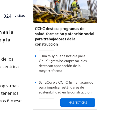
324
visitas
CChC destaca programas de
 en la
salud, formación y atención social
para trabajadores de la
 y la
construcción
"Una muy buena noticia para
 de los
Chile": gremios empresariales
 céntrica
destacan aprobación de la
megarreforma
SalfaCorp y CChC firman acuerdo
programas
para impulsar estándares de
sostenibilidad en la construcción
tener los
nos 6 meses,
MÁS NOTICIAS