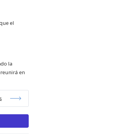
que el
ndo la
 reunirá en
s