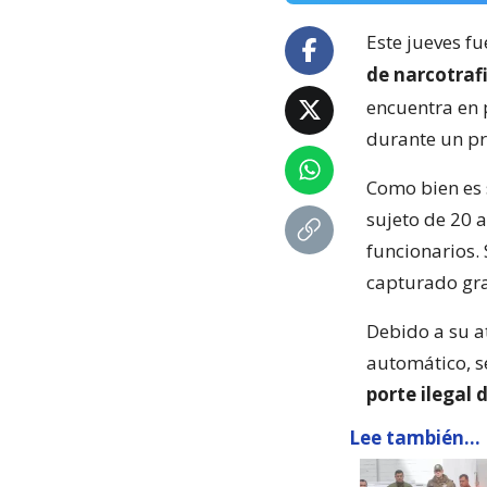
Este jueves f
de narcotraf
encuentra en 
durante un pr
Como bien es 
sujeto de 20 
funcionarios.
capturado grac
Debido a su a
automático, se
porte ilegal 
Lee también...