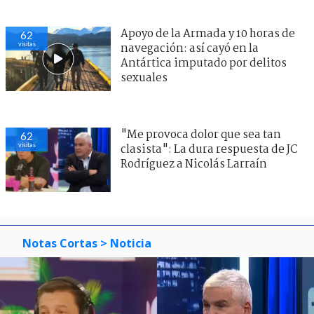
Apoyo de la Armada y 10 horas de
62
visitas
navegación: así cayó en la
Antártica imputado por delitos
sexuales
"Me provoca dolor que sea tan
62
visitas
clasista": La dura respuesta de JC
Rodríguez a Nicolás Larraín
Notas Cortas
> Noticia