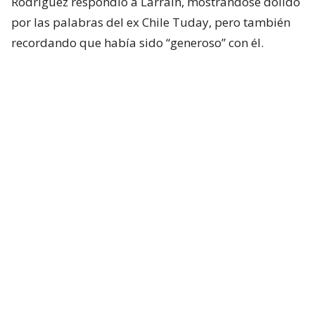
Rodríguez respondió a Larraín, mostrandose dolido
por las palabras del ex Chile Tuday, pero también
recordando que había sido “generoso” con él.
“Y yo miro a la cámara y digo:
Nicolás, cuando nos
encontramos en todos lados nos abrazamos, nos
damos la mano.
Tenemos una historia juntos que
yo, por respeto, aquí no la voy a contar. En la que yo
he sido muy generoso contigo, muy generoso, ¿y me
estáis rasqueando, huevón?”, partió diciendo
Rodríguez.
“¿Por qué nací en Hualpén? ¿Porqué me me
pongo mi polera de July? ¿Por qué ando con
polerones todo el día?
¿Por qué soy un huevón que
habla corrientemente? ¿Por qué siempre he querido
tener un lenguaje lo más estándar posible para