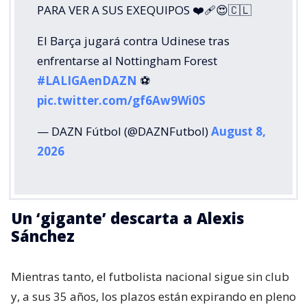
PARA VER A SUS EXEQUIPOS ❤️‍🩹😍🇨🇱
El Barça jugará contra Udinese tras
enfrentarse al Nottingham Forest
#LALIGAenDAZN
⚽️
pic.twitter.com/gf6Aw9Wi0S
— DAZN Fútbol (@DAZNFutbol)
August 8,
2026
Un ‘gigante’ descarta a Alexis
Sánchez
Mientras tanto, el futbolista nacional sigue sin club
y, a sus 35 años, los plazos están expirando en pleno