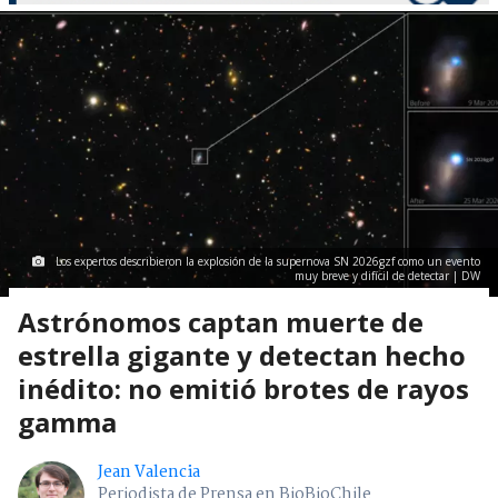
Los expertos describieron la explosión de la supernova SN 2026gzf como un evento
muy breve y difícil de detectar | DW
Astrónomos captan muerte de
estrella gigante y detectan hecho
inédito: no emitió brotes de rayos
gamma
Jean Valencia
Periodista de Prensa en BioBioChile